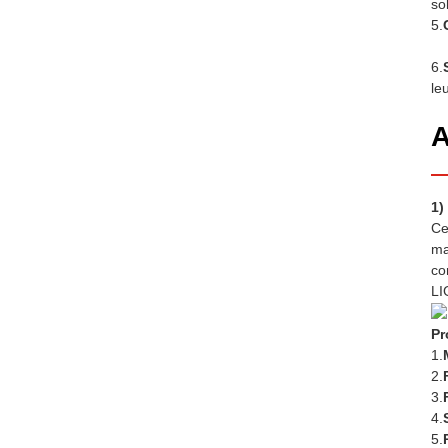
so
5.
6.
le
A
1)
Ce
ma
co
LI
Pr
1.
2.
3.
4.
5.