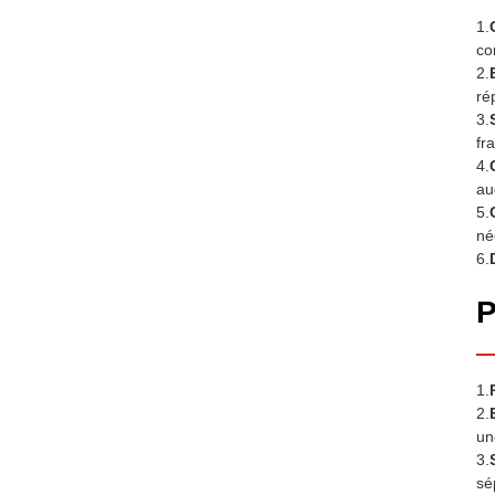
1.
co
2.
ré
3.
fr
4.
au
5.
né
6.
P
1.
2.
un
3.
sé