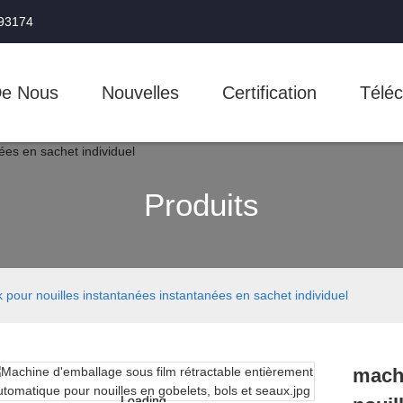
993174
De Nous
Nouvelles
Certification
Téléc
Produits
pour nouilles instantanées instantanées en sachet individuel
machi
Loading...
Loading...