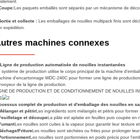
lidement.
Coupe:
Les paquets emballés sont séparés par un mécanisme de déco
Sortie et collecte :
Les emballages de nouilles multipack finis sont déc
ur expédition.
utres machines connexes
 Ligne de production automatisée de nouilles instantanées
 système de production utilise le corps principal de la machine d'emball
chine d'encartonnage WDC-240C pour former une ligne de production 
nvoyeur de la ligne de production.
GNE DE PRODUCTION ET DE CONDITIONNEMENT DE NOUILLES IN
ocessus complet de production et d'emballage des nouilles en s
Mélanger et pétrir
Les ingrédients sont mélangés et pétris pour former
Feuilletage et découpe
La pâte est aplatie en feuilles puis coupée en n
Fumant
Les nouilles sont cuites à la vapeur pour garantir leur texture et
Séchage/Friture
Les nouilles sont séchées ou frites pour prolonger leu
Portionnement
Les nouilles sont portionnées en poids précis pour l'em