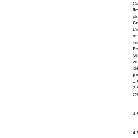
Ce
fl
pl
Co
L'
ma
ré
Pe
Gr
vo
id
pr
1.
2.
(p
3.
4.