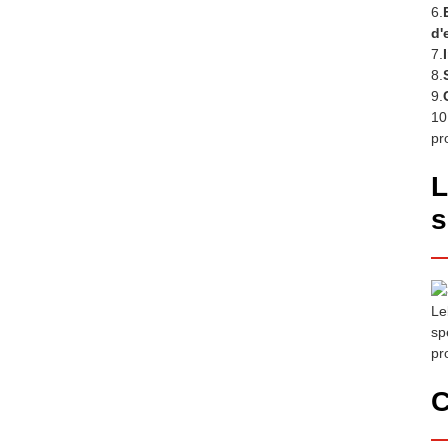
6.
d'
7.
8.
9.
10
pr
L
s
Le
sp
pr
C