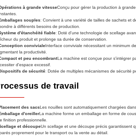
Opérations à grande vitesse
Conçu pour gérer la production à grande 
nstantes.
Emballages souples
: Convient à une variété de tailles de sachets et 
pondre à différents besoins de production.
Système d'étanchéité fiable
: Doté d'une technologie de scellage avan
aîcheur du produit et prolonge sa durée de conservation.
Conception conviviale
Interface conviviale nécessitant un minimum de
gmentant la productivité.
Compact et peu encombrant
La machine est conçue pour s'intégrer pa
cessiter d'espace excessif.
Dispositifs de sécurité
: Dotée de multiples mécanismes de sécurité pou
rocessus de travail
Placement des sacs
Les nouilles sont automatiquement chargées dans
Emballage d'oreiller
La machine forme un emballage en forme de coussi
e finition professionnelle.
Scellage et découpe
Un scellage et une découpe précis garantissent qu
parés proprement pour le transport ou la vente au détail.