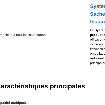
Systè
Sache
Insta
Le
Systèm
productio
efficacem
seule étap
flowpack 
emballages
réduisant 
principale
aractéristiques principales
pacité multipack :