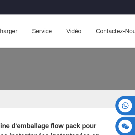
harger
Service
Vidéo
Contactez-No
+86 15730993174
ne d'emballage flow pack pour
Loading...
Loading...