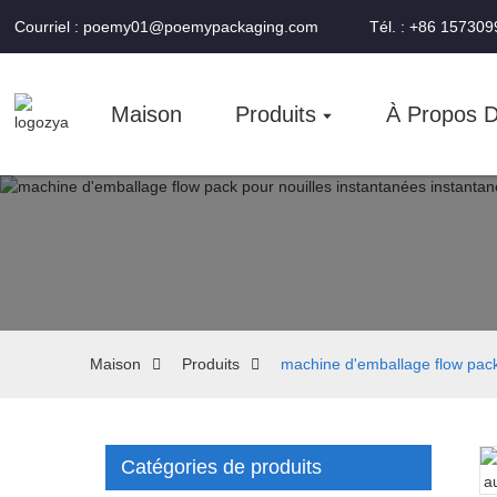
Courriel : poemy01@poemypackaging.com
Tél. : +86 15730
Maison
Produits
À Propos 
Maison
Produits
machine d'emballage flow pack 
Catégories de produits
Loading...
Loading...