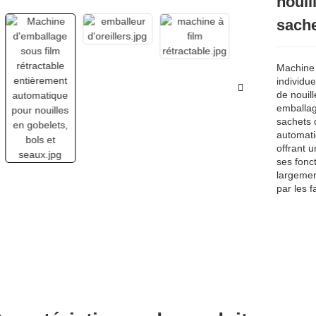
nouil
sache
Machine 
individu
de nouil
emballag
sachets 
automati
offrant 
ses fonct
largemen
par les f