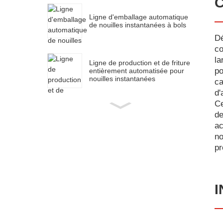
C
Ligne d'emballage automatique
de nouilles instantanées à bols
Dé
co
la
Ligne de production et de friture
po
entièrement automatisée pour
nouilles instantanées
ca
d'
Ce
de
ac
no
pr
I