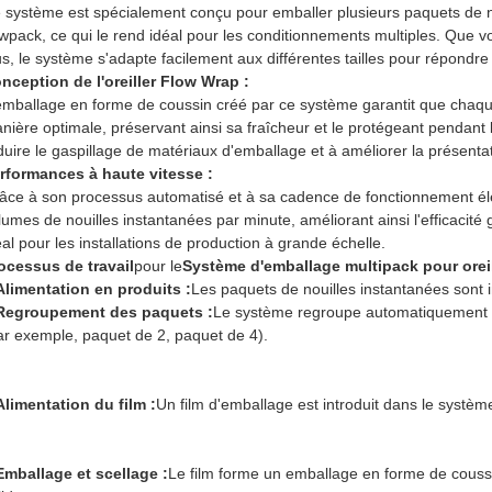
 système est spécialement conçu pour emballer plusieurs paquets de 
owpack, ce qui le rend idéal pour les conditionnements multiples. Que 
us, le système s'adapte facilement aux différentes tailles pour répondr
nception de l'oreiller Flow Wrap :
emballage en forme de coussin créé par ce système garantit que chaqu
nière optimale, préservant ainsi sa fraîcheur et le protégeant pendant
duire le gaspillage de matériaux d'emballage et à améliorer la présentat
rformances à haute vitesse :
âce à son processus automatisé et à sa cadence de fonctionnement él
lumes de nouilles instantanées par minute, améliorant ainsi l'efficacité 
éal pour les installations de production à grande échelle.
ocessus de travail
pour le
Système d'emballage multipack pour oreil
Alimentation en produits :
Les paquets de nouilles instantanées sont i
Regroupement des paquets :
Le système regroupe automatiquement le
ar exemple, paquet de 2, paquet de 4).
Alimentation du film :
Un film d'emballage est introduit dans le systèm
Emballage et scellage :
Le film forme un emballage en forme de coussi