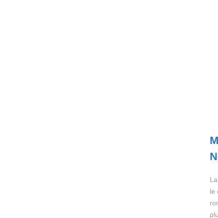
M
N
La
le
ro
pl