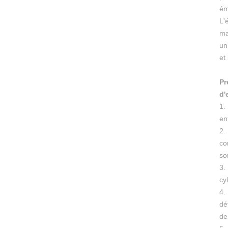
ém
L'
ma
un
et
Pr
d'
1.
en
2.
co
so
3.
cyl
4.
dé
de