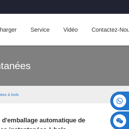
harger
Service
Vidéo
Contactez-No
ntanées
ées à bols
+86 15730993174
 d'emballage automatique de
Loading...
Loading...