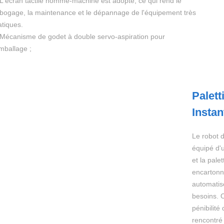
 L'écran tactile homme-machine est adopté, ce qui rend le
bogage, la maintenance et le dépannage de l'équipement très
atiques.
 Mécanisme de godet à double servo-aspiration pour
emballage ;
Palett
Insta
Le robot 
équipé d'u
et la pale
encartonn
automatis
besoins. O
pénibilité
rencontré 