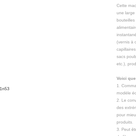
Cette mac
une large
bouteilles
alimentair
instantané
(vernis à 
capillaire
sacs poube
etc.), prod
Voici que
1. Comman
modèle éc
2. Le conv
des extré
pour mieu
produits.
3. Peut ê