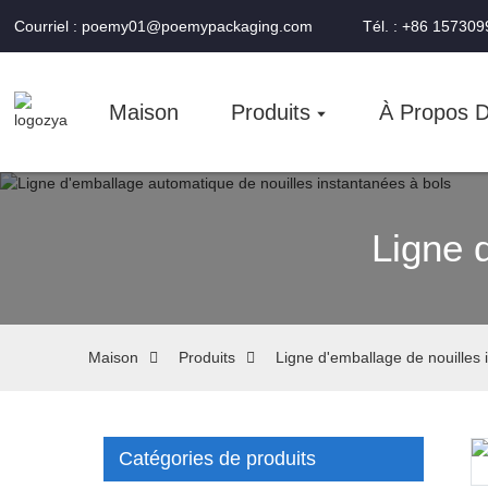
Courriel : poemy01@poemypackaging.com
Tél. : +86 15730
Maison
Produits
À Propos 
Ligne 
Maison
Produits
Ligne d'emballage de nouilles 
Catégories de produits
Loading...
Loading...