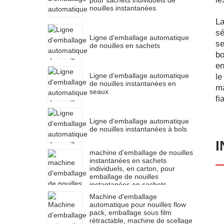
pour sachets individuels de
nouilles instantanées
La
sé
Ligne d'emballage automatique
se
de nouilles en sachets
bo
en
Ligne d'emballage automatique
le
de nouilles instantanées en
ma
seaux
fi
Ligne d'emballage automatique
de nouilles instantanées à bols
I
machine d'emballage de nouilles
instantanées en sachets
individuels, en carton, pour
emballage de nouilles
instantanées en sachets
individuels. Ligne de production
Machine d'emballage
de conditionnement.
automatique pour nouilles flow
pack, emballage sous film
rétractable, machine de scellage