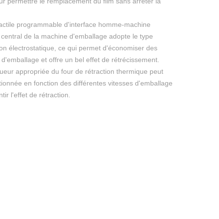
ur permettre le remplacement du film sans arrêter la
tactile programmable d'interface homme-machine
t central de la machine d'emballage adopte le type
ion électrostatique, ce qui permet d'économiser des
d'emballage et offre un bel effet de rétrécissement.
gueur appropriée du four de rétraction thermique peut
tionnée en fonction des différentes vitesses d'emballage
ir l'effet de rétraction.