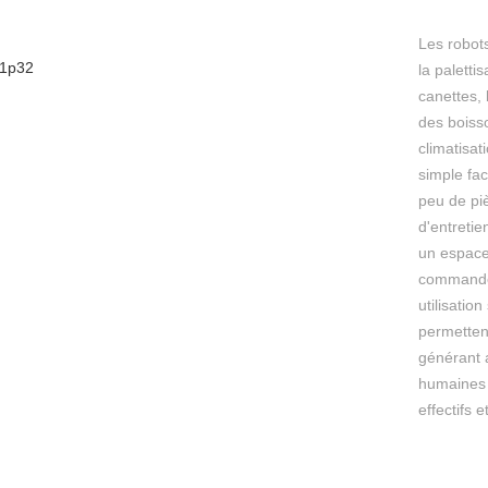
Les robots
la paletti
canettes, 
des boisso
climatisat
simple fac
peu de piè
d'entretie
un espace 
commandes
utilisatio
permetten
générant 
humaines 
effectifs 