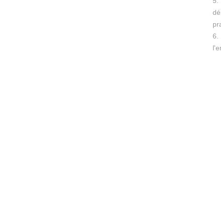
5.
dé
pr
6.
l'