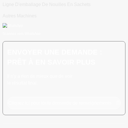
Ligne D'emballage De Nouilles En Sachets
Autres Machines
Scannez vers WhatsApp
ENVOYER UNE DEMANDE :
PRÊT À EN SAVOIR PLUS
Il n'y a rien de mieux que de voir
le résultat final.
Cliquez ici pour toute demande de renseignements