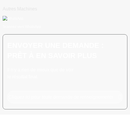
Autres Machines
Scannez vers WhatsApp
ENVOYER UNE DEMANDE :
PRÊT À EN SAVOIR PLUS
Il n'y a rien de mieux que de voir
le résultat final.
Cliquez ici pour toute demande de renseignements
COPYRIGHT © 2024 SHANGHAI POEMY MACHINERY