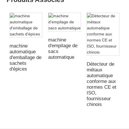
machine
d'empilage de
machine
P
sacs
automatique
h
automatique
d'emballage de
e
sachets
a
Détecteur de
d'épices
métaux
automatique
conforme aux
normes CE et
ISO,
fournisseur
chinois