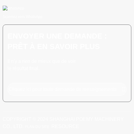
Scannez vers WhatsApp
ENVOYER UNE DEMANDE :
PRÊT À EN SAVOIR PLUS
Il n'y a rien de mieux que de voir
le résultat final.
Cliquez ici pour toute demande de renseignements
COPYRIGHT © 2024 SHANGHAI POEMY MACHINERY
CO., LTD.
RESOURCE
PLAN DU SITE