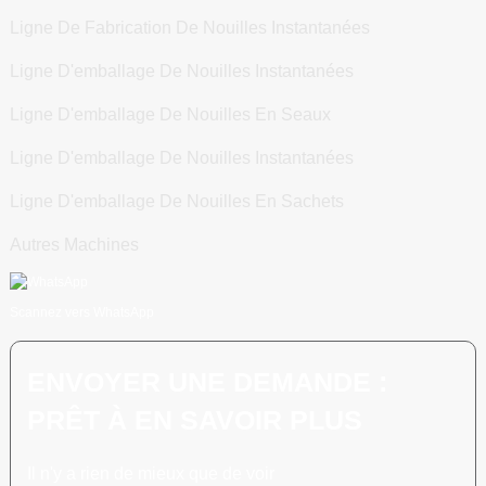
Ligne De Fabrication De Nouilles Instantanées
Ligne D'emballage De Nouilles Instantanées
Ligne D'emballage De Nouilles En Seaux
Ligne D'emballage De Nouilles Instantanées
Ligne D'emballage De Nouilles En Sachets
Autres Machines
Scannez vers WhatsApp
ENVOYER UNE DEMANDE :
PRÊT À EN SAVOIR PLUS
Il n'y a rien de mieux que de voir