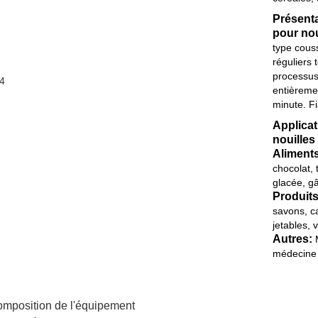
Présenta
pour nou
type couss
réguliers 
processus
entièreme
minute. Fi
Applicat
nouilles
Aliments
chocolat,
glacée, gâ
Produits
savons, ca
jetables, 
Autres:
M
médecine e
mposition de l'équipement