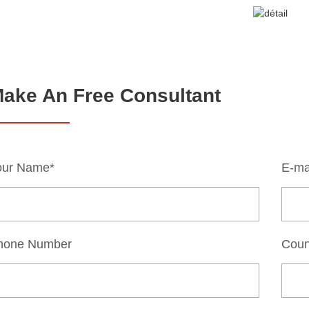
ake An Free Consultant
our Name*
E-ma
hone Number
Coun