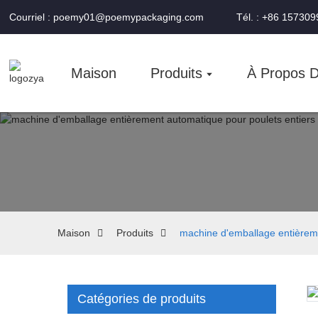
Courriel : poemy01@poemypackaging.com
Tél. : +86 15730
Maison
Produits
À Propos 
Maison
Produits
machine d'emballage entièreme
Catégories de produits
Loading...
Loading...