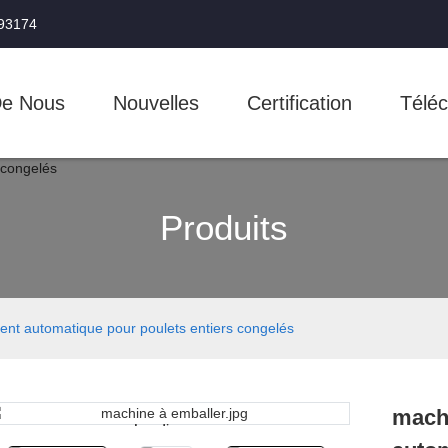
993174
De Nous
Nouvelles
Certification
Téléc
Produits
nt automatique pour poulets entiers congelés
machi
Loading...
Loading...