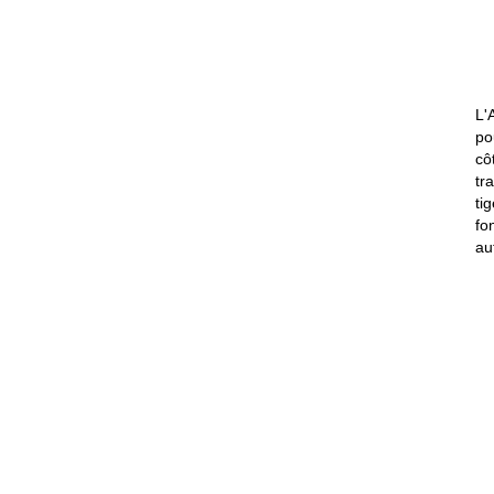
L'
po
cô
tr
ti
fo
au