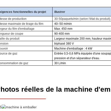
xigences fonctionnelles du projet
illustrer
itesse de production
3
0
-50
paquets/min (selon l'état du produit).
itesse maximale de tirage du film
40–50 m/min
argeur du film d'emballage
Max. 450 mm
ongueur de coupe
90-400 mm
aille du produit
Largeur maximale 200 mm, hauteur maxima
ension
triphasé 380 V
ouvoir
Machine d'emballage : 4 kW
ource de gaz
Entrée 0,5-0,6 MPa équipée d'une soupape 
pression et d'un séparateur d'eau.
onsommation de gaz
30 L/min
hotos réelles de la machine d'em