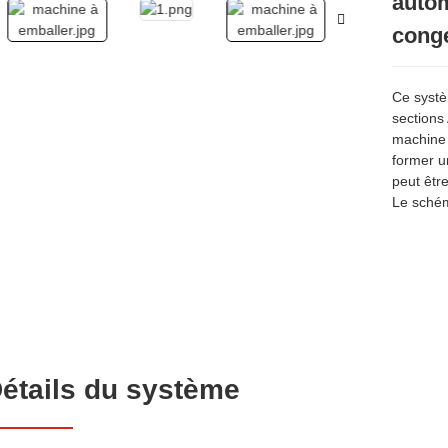
autom
cong
Ce systè
sections
machine 
former u
peut êtr
Le schéma
étails du système