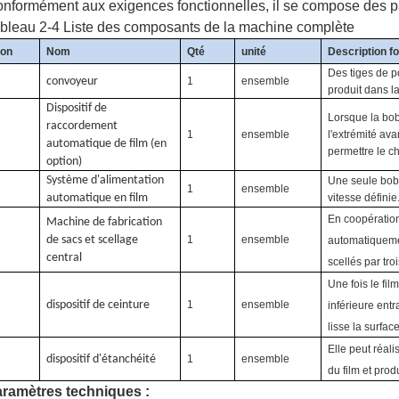
nformément aux exigences fonctionnelles, il se compose des pa
bleau 2-4 Liste des composants de la machine complète
on
Nom
Qté
unité
Description fo
Des tiges de p
convoyeur
1
ensemble
produit dans la
Dispositif de
Lorsque la bobi
raccordement
1
ensemble
l'extrémité av
automatique de film (en
permettre le c
option)
Système d'alimentation
Une seule bobi
1
ensemble
automatique en film
vitesse définie
En coopération 
Machine de fabrication
de sacs et scellage
1
ensemble
automatiquemen
central
scellés par tro
Une fois le fil
dispositif de ceinture
1
ensemble
inférieure entra
lisse la surfac
Elle peut réal
dispositif d'étanchéité
1
ensemble
du film et pro
ramètres techniques :