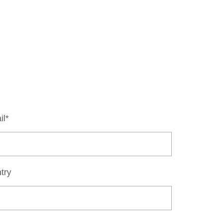
il*
try