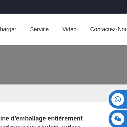
harger
Service
Vidéo
Contactez-No
+86 15730993174
ne d'emballage entièrement
Loading...
Loading...