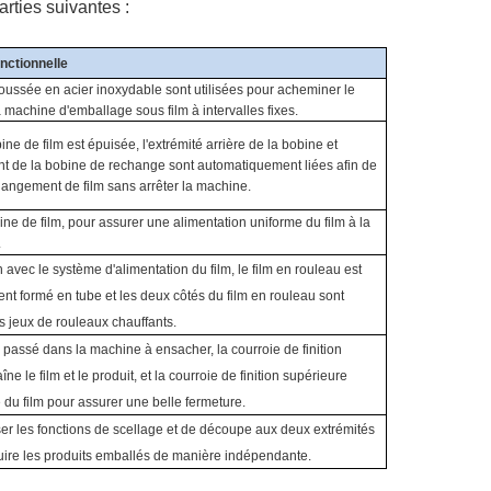
rties suivantes :
nctionnelle
oussée en acier inoxydable sont utilisées pour acheminer le
 machine d'emballage sous film à intervalles fixes.
ne de film est épuisée, l'extrémité arrière de la bobine et
ant de la bobine de rechange sont automatiquement liées afin de
hangement de film sans arrêter la machine.
ne de film, pour assurer une alimentation uniforme du film à la
.
avec le système d'alimentation du film, le film en rouleau est
t formé en tube et les deux côtés du film en rouleau sont
is jeux de rouleaux chauffants.
m passé dans la machine à ensacher, la courroie de finition
îne le film et le produit, et la courroie de finition supérieure
e du film pour assurer une belle fermeture.
iser les fonctions de scellage et de découpe aux deux extrémités
duire les produits emballés de manière indépendante.