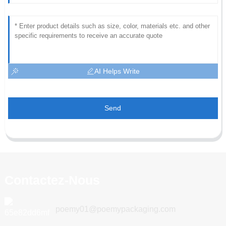
AI Helps Write
Send
Contactez-Nous
poemy01@poemypackaging.com