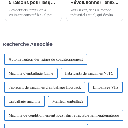
5 raisons pour lesquelles les machines à ramen instantanées révolutionnent votre expérience en cuisine
Révolutionner l'emballage : comment l'emballeuse Doboy Flow Wrapper améliore l'efficacité des industries modernes
Ces derniers temps, on a
Vous savez, dans le monde
vraiment constaté à quel point
industriel actuel, qui évolue à
le paysage culinaire a changé,
un rythme effréné, rester
notamment avec l'essor des
efficace et innovant est plus
machines à ramen
important que jamais, surtout
instantanées ; cela transforme
en matière d'emballage.
complètement notre façon de
Recherche Associée
manger.
Automatisation des lignes de conditionnement
Machine d'emballage Chine
Fabricants de machines VFFS
Fabricant de machines d'emballage flowpack
Emballage Vffs
Emballage machine
Meilleur emballage
Machine de conditionnement sous film rétractable semi-automatique