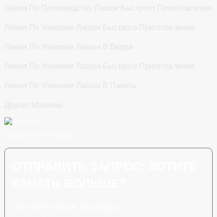
Линия По Производству Лапши Быстрого Приготовления
Линия По Упаковке Лапши Быстрого Приготовления
Линия По Упаковке Лапши В Ведра
Линия По Упаковке Лапши Быстрого Приготовления
Линия По Упаковке Лапши В Пакеты
Другие Машины
Сканировать в WhatsApp
ОТПРАВИТЬ ЗАПРОС: ХОТИТЕ
УЗНАТЬ БОЛЬШЕ?
Нет ничего лучше, чем увидеть