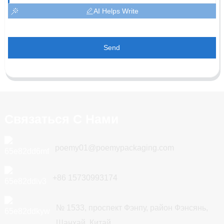
AI Helps Write
Send
Связаться С Нами
poemy01@poemypackaging.com
+86 15730993174
№ 1533, проспект Фэнпу, район Фэнсянь,
Шанхай, Китай