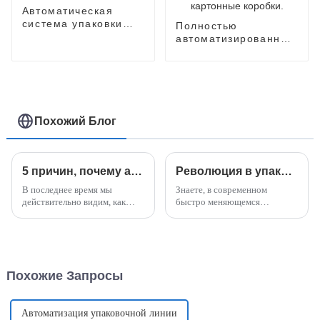
Автоматическая
система упаковки
Полностью
лапши быстрого
автоматизированная
приготовления в
машина для
коробки
упаковки лапши
быстрого
приготовления в
пакеты и картонные
коробки.
Похожий Блог
5 причин, почему аппараты для приготовления лапши быстрого приготовления меняют ваш опыт на кухне.
Революция в упаковке: как упаковочная машина Doboy Flow Wrapper повышает эффективность в современных отраслях промышленности.
В последнее время мы
Знаете, в современном
действительно видим, как
быстро меняющемся
сильно изменилась
промышленном мире
гастрономическая сцена,
эффективность и
особенно с появлением
инновационность важны как
аппаратов для приготовления
никогда, особенно когда речь
лапши быстрого
идет об упаковке.
Похожие Запросы
приготовления — это
полностью меняет наши
представления о еде.
Автоматизация упаковочной линии