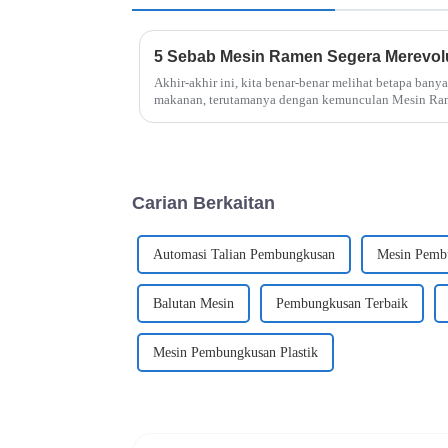
Akhir-akhir ini, kita benar-benar melihat betapa ban
makanan, terutamanya dengan kemunculan Mesin Ra
mengubah cara kita
Carian Berkaitan
Automasi Talian Pembungkusan
Mesin Pemb
Balutan Mesin
Pembungkusan Terbaik
Mesin Pembungkusan Plastik