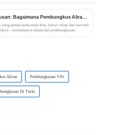
Merevolusikan Pembungkusan: Bagaimana Pembungkus Aliran Doboy Meningkatkan Kecekapan dalam Industri Moden
 yang pantas pada masa kini, kekal cekap dan inovatif
elumnya—terutamanya dalam hal pembungkusan.
us Aliran
Pembungkusan Vffs
mbungkusan Di Turki