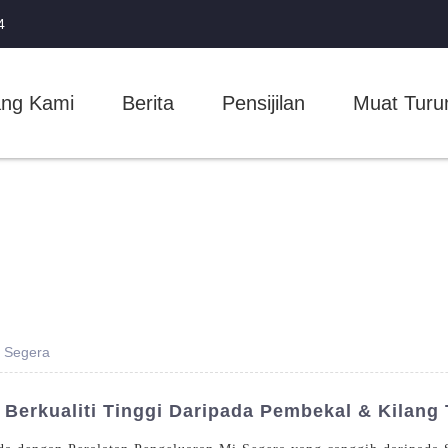
4
ang Kami
Berita
Pensijilan
Muat Turu
i Segera
 Berkualiti Tinggi Daripada Pembekal & Kilang 