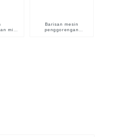
n
Barisan mesin
an mi
penggorengan
awan
pemprosesan mi
ik
segera automatik
penuh