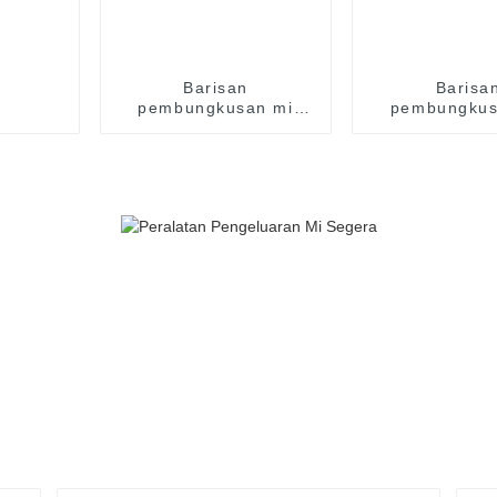
Barisan
Barisa
pembungkusan mi
pembungkus
segera Mangkuk
segera c
Automatik
automat