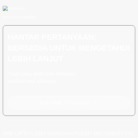
Imbas Ke WhatsApp
HANTAR PERTANYAAN:
BERSEDIA UNTUK MENGETAHUI
LEBIH LANJUT
Tiada yang lebih baik daripada
melihat hasil akhirnya.
Klik Untuk Pertanyaan
HAK CIPTA © 2024 SHANGHAI POEMY MACHINERY CO.,