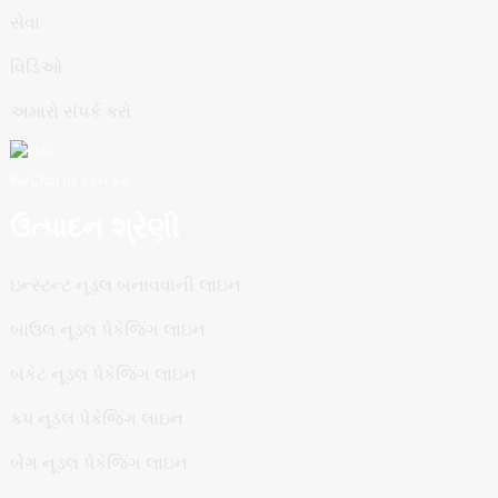
સેવા
વિડિઓ
અમારો સંપર્ક કરો
WeChat પર સ્કેન કરો
ઉત્પાદન શ્રેણી
ઇન્સ્ટન્ટ નૂડલ બનાવવાની લાઇન
બાઉલ નૂડલ પેકેજિંગ લાઇન
બકેટ નૂડલ પેકેજિંગ લાઇન
કપ નૂડલ પેકેજિંગ લાઇન
બેગ નૂડલ પેકેજિંગ લાઇન