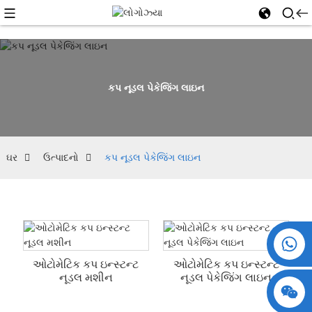
કપ નૂડલ પેકેજિંગ લાઇન
ઘર
ઉત્પાદનો
કપ નૂડલ પેકેજિંગ લાઇન
+86 15730993174
ઓટોમેટિક કપ ઇન્સ્ટન્ટ
ઓટોમેટિક કપ ઇન્સ્ટન્ટ
નૂડલ મશીન
નૂડલ પેકેજિંગ લાઇન