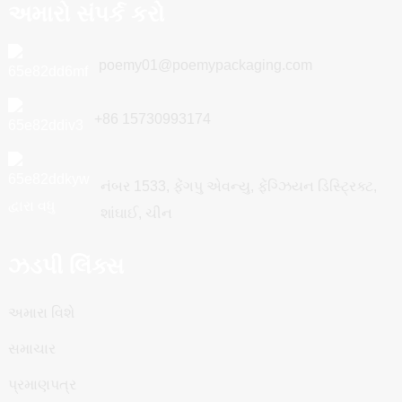
અમારો સંપર્ક કરો
poemy01@poemypackaging.com
+86 15730993174
નંબર 1533, ફેંગપુ એવન્યુ, ફેંગ્ઝિયન ડિસ્ટ્રિક્ટ,
શાંઘાઈ, ચીન
ઝડપી લિંક્સ
અમારા વિશે
સમાચાર
પ્રમાણપત્ર