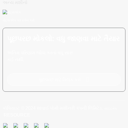
અન્ય મશીનો
વોટ્સએપ પર સ્કેન કરો
પૂછપરછ મોકલો: વધુ જાણવા માટે તૈયાર
અંતિમ પરિણામ જોવા કરતાં વધુ સારું
કંઈ નથી.
પૂછપરછ માટે ક્લિક કરો
કૉપિરાઇટ © 2024 શાંઘાઈ પોમી મશીનરી કંપની લિમિટેડ.
સાઇટમેપ
RESOURCE