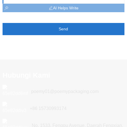
AI Helps Write
Send
Hubungi Kami
poemy01@poemypackaging.com
+86 15730993174
No. 1533, Fengpu Avenue, Daerah Fengxian,