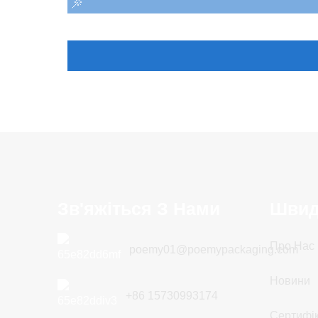
Зв'яжіться З Нами
Швид
Про Нас
poemy01@poemypackaging.com
Новини
+86 15730993174
Сертифік