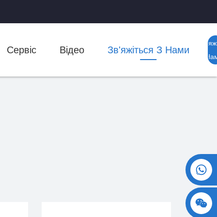
Зв'яж
Сервіс
Відео
Зв'яжіться З Нами
З На
+86 15730993174