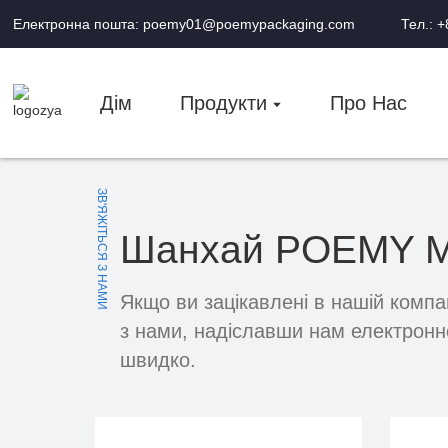
Електронна пошта: poemy01@poemypackaging.com
Тел.: 
Дім
Продукти
Про Нас
ЗВ'ЯЖІТЬСЯ З НАМИ
Шанхай POEMY Mac
Якщо ви зацікавлені в нашій компан
з нами, надіславши нам електронно
швидко.