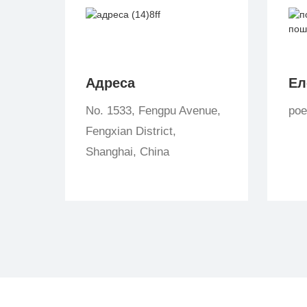
Адреса
Ел
No. 1533, Fengpu Avenue,
po
Fengxian District,
Shanghai, China