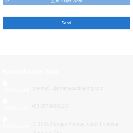
AI Helps Write
Send
Kontaktujte Nás
poemy01@poemypackaging.com
+86 15730993174
č. 1533, Fengpu Avenue, okres Fengxian,
Šanghaj, Čína