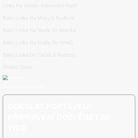
Linka Na Výrobu Instantních Nudlí
Balicí Linka Na Misky S Nudlemi
Balicí Linka Na Nudle Do Kbelíků
Balicí Linka Na Nudle Do Hrnků
Balicí Linka Do Sáčků S Nudlemi
Ostatní Stroje
Skenovat do WhatsAppu
ODESLAT POPTÁVKU:
PŘIPRAVENI DOZVĚDĚT SE
VÍCE