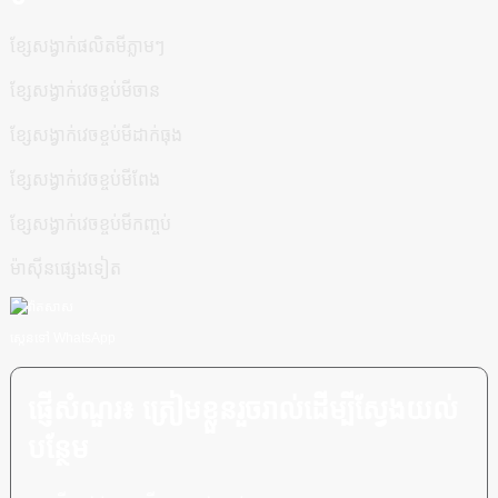
ខ្សែសង្វាក់ផលិតមីភ្លាមៗ
ខ្សែសង្វាក់វេចខ្ចប់មីចាន
ខ្សែសង្វាក់វេចខ្ចប់មីដាក់ធុង
ខ្សែសង្វាក់វេចខ្ចប់មីពែង
ខ្សែសង្វាក់វេចខ្ចប់មីកញ្ចប់
ម៉ាស៊ីនផ្សេងទៀត
ស្កេនទៅ WhatsApp
ផ្ញើសំណួរ៖ ត្រៀមខ្លួនរួចរាល់ដើម្បីស្វែងយល់
បន្ថែម