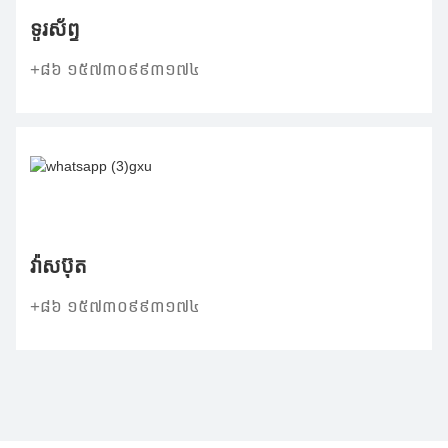
ទូរស័ព្ទ
+៨៦ ១៥៧៣០៩៩៣១៧៤
វ៉ាសប៊ុត
+៨៦ ១៥៧៣០៩៩៣១៧៤