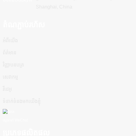
Shanghai, China
តំណភ្ជាប់រហ័ស
អំពីយើង
ព័ត៌មាន
វិញ្ញាបនបត្រ
សេវាកម្ម
វីដេអូ
ទំនាក់ទំនងមកយើងខ្ញុំ
ស្កេនទៅ WeChat
ប្រភេទផលិតផល