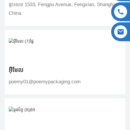
ផ្ទះលេខ 1533, Fengpu Avenue, Fengxian, Shanghai,
China
អ៊ីមែល
poemy01@poemypackaging.com