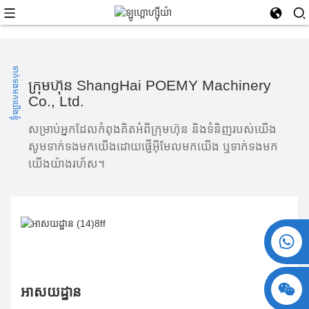
ទាក់ទងមកយើងខ្ញុំ
ក្រុមហ៊ុន ShangHai POEMY Machinery
Co., Ltd.
សម្រាប់​អ្នក​ដែល​កំពុង​គិត​អំពី​ក្រុមហ៊ុន និង​ទំនិញ​របស់​យើង
សូម​ទាក់ទង​មក​យើង​ដោយ​ផ្ញើ​អ៊ីមែល​មក​យើង ឬ​ទាក់ទង​មក​
យើង​យ៉ាង​រហ័ស។
+៨៦ ១៥៧៣០៩៩៣១៧៤
អាសយដ្ឋាន