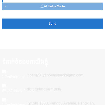
AI Helps Write
Send
ទំនាក់ទំនងមកយើងខ្ញុំ
poemy01@poemypackaging.com
+៨៦ ១៥៧៣០៩៩៣១៧៤
ផ្ទះលេខ 1533, Fengpu Avenue, Fengxian,