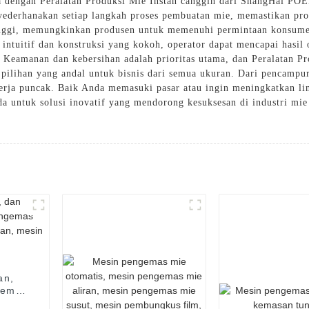
dengan Peralatan Produksi Mie Instan canggih dari ShangHai POE
yederhanakan setiap langkah proses pembuatan mie, memastikan prod
tinggi, memungkinkan produsen untuk memenuhi permintaan konsum
 intuitif dan konstruksi yang kokoh, operator dapat mencapai hasi
. Keamanan dan kebersihan adalah prioritas utama, dan Peralatan P
 pilihan yang andal untuk bisnis dari semua ukuran. Dari pencamp
nerja puncak. Baik Anda memasuki pasar atau ingin meningkatkan 
a untuk solusi inovatif yang mendorong kesuksesan di industri mie 
an,
gemas
asan