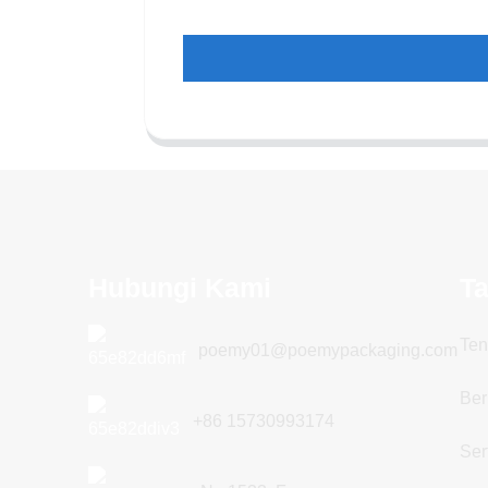
Hubungi Kami
T
Ten
poemy01@poemypackaging.com
Ber
+86 15730993174
Sert