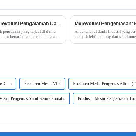
5 Alasan Mengapa Mesin Mie Instan Merevolusi Pengalaman Dapur Anda
ak perubahan yang terjadi di dunia
Anda tahu, di dunia industri yang ser
n—ini benar-benar mengubah cara
menjadi lebih penting dari sebelum
s Cina
Produsen Mesin Vffs
Produsen Mesin Pengemas Aliran (
Mesin Pengemas Susut Semi Otomatis
Produsen Mesin Pengemas di Tur