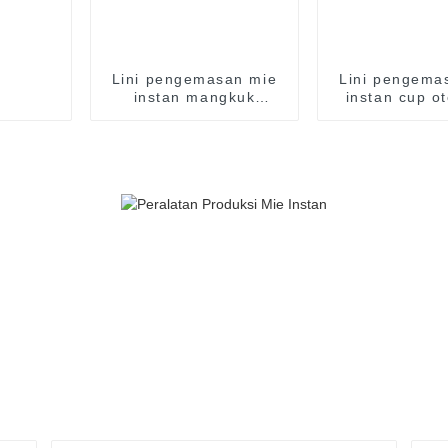
Lini pengemasan mie
Lini pengema
instan mangkuk
instan cup o
otomatis