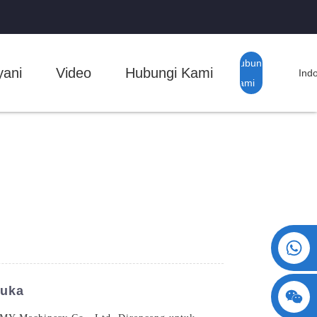
Hubungi
yani
Video
Hubungi Kami
Ind
Kami
+86 15730993174
muka