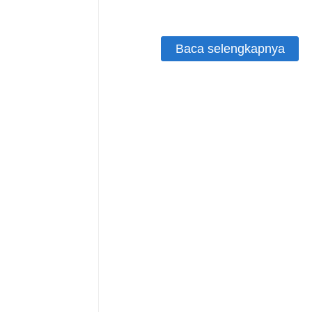
bantal, lini produksi pembuata
kemasan, mesin pengemas kart
Baca selengkapnya