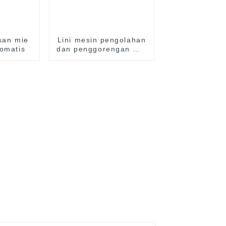
san mie
Lini mesin pengolahan
tomatis
dan penggorengan mie
instan otomatis penuh