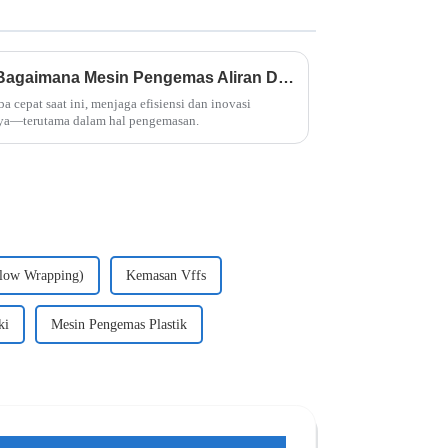
Merevolusi Pengemasan: Bagaimana Mesin Pengemas Aliran Doboy Meningkatkan Efisiensi di Industri Modern
ba cepat saat ini, menjaga efisiensi dan inovasi
nya—terutama dalam hal pengemasan.
Flow Wrapping)
Kemasan Vffs
ki
Mesin Pengemas Plastik