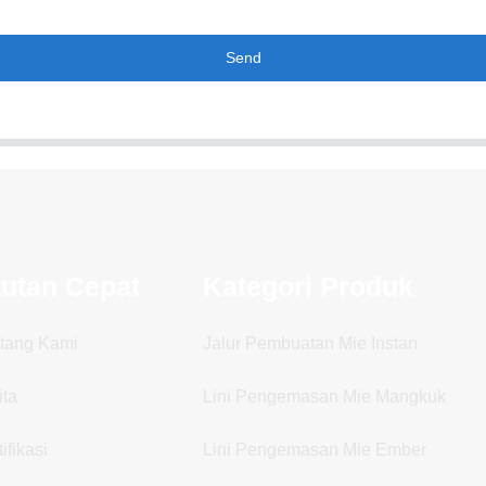
Send
autan Cepat
Kategori Produk
tang Kami
Jalur Pembuatan Mie Instan
ita
Lini Pengemasan Mie Mangkuk
ifikasi
Lini Pengemasan Mie Ember