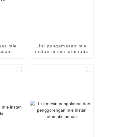
mas mie
Lini pengemasan mie
masan
instan ember otomatis
l