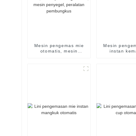
n
on.
Mesin pengemas mie
Mesin penge
otomatis, mesin
instan ke
pengemas mie aliran,
tungga
mesin pengemas mie
susut, mesin
pembungkus film,
mesin penyegel,
peralatan pembungkus