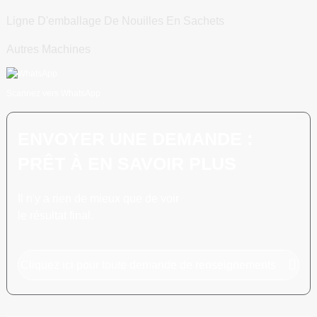
Ligne D'emballage De Nouilles En Sachets
Autres Machines
Scannez vers WhatsApp
ENVOYER UNE DEMANDE :
PRÊT À EN SAVOIR PLUS
Il n'y a rien de mieux que de voir
le résultat final.
Cliquez ici pour toute demande de renseignements