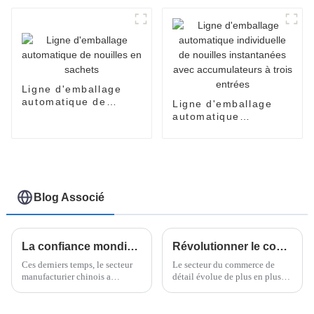
en carton
instantanées
Ligne d'emballage
automatique de
Ligne d'emballage
nouilles en sachets
automatique
individuelle de
nouilles instantanées
avec accumulateurs à
trois entrées
Blog Associé
La confiance mondiale dans la fabrication chinoise grâce à la meilleure solution robotisée d'emballage de caisses
Révolutionner le commerce de détail : les avantages de l’emballage flowpack en papier pour les entreprises durables
Ces derniers temps, le secteur
Le secteur du commerce de
manufacturier chinois a
détail évolue de plus en plus
véritablement commencé à
vers des pratiques plus
gagner la confiance du monde
durables. De nombreuses
entier, notamment en matière
entreprises commencent à