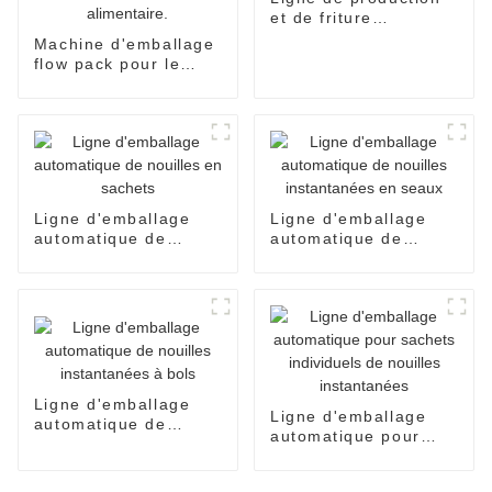
et de friture
entièrement
Machine d'emballage
automatisée pour
flow pack pour le
nouilles instantanées
conditionnement de
pain de boulangerie,
l'emballage de
bonbons, le scellage
et le conditionnement
alimentaire.
Ligne d'emballage
Ligne d'emballage
automatique de
automatique de
nouilles en sachets
nouilles instantanées
en seaux
Ligne d'emballage
Ligne d'emballage
automatique de
automatique pour
nouilles instantanées
sachets individuels
à bols
de nouilles