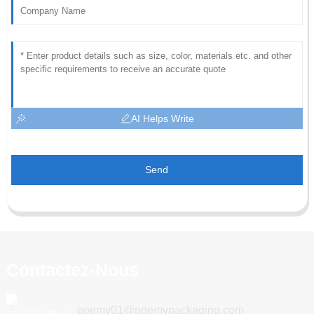
AI Helps Write
Send
Contactez-Nous
poemy01@poemypackaging.com