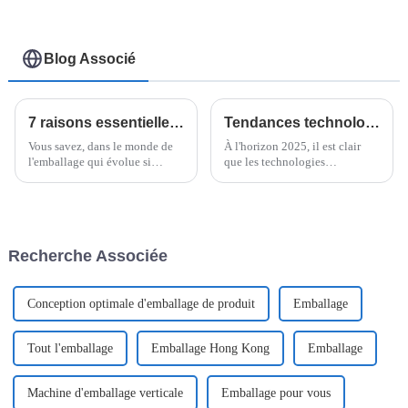
instantanées
Blog Associé
7 raisons essentielles de choisir Flow Packer pour vos besoins d'emballage
Tendances technologiques émergentes qui façonneront l'avenir des meilleures machines d'emballage vertical flow pack en 2025
Vous savez, dans le monde de
À l'horizon 2025, il est clair
l'emballage qui évolue si
que les technologies
rapidement, choisir le bon
d'emballage alimentaire vont
équipement fait toute la
connaître de profondes
différence pour rester efficace.
transformations, et je dois dire
que les machines d'emballage
vertical flow pack sont en
Recherche Associée
première ligne.
Conception optimale d'emballage de produit
Emballage
Tout l'emballage
Emballage Hong Kong
Emballage
Machine d'emballage verticale
Emballage pour vous