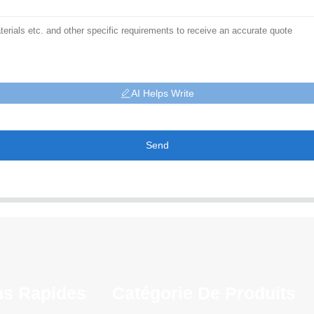
AI Helps Write
Send
ns Rapides
Catégorie De Produits