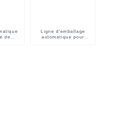
matique
Ligne d'emballage
e de
automatique pour
pices
sachets individuels de
nouilles instantanées