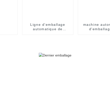
Ligne d'emballage
machine auto
automatique de
d'emballag
nouilles instantanées
sachets d'é
en gobelets