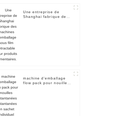
Une entreprise de
Shanghai fabrique des
machines d'emballage
sous film rétractable
pour produits
alimentaires.
machine d'emballage
flow pack pour nouilles
instantanées
instantanées en sachet
individuel