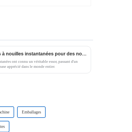
Guide ultime des machines à nouilles instantanées pour des nouilles parfaites à la maison
ntanées ont connu un véritable essor, passant d'un
base apprécié dans le monde entier.
achine
Emballages
tes