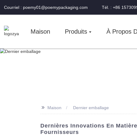
Courriel : poemy01@poemypackaging.com
Tél. : +86 15730
Maison
Produits
À Propos 
>>
Maison
Dernier emballage
Dernières Innovations En Matière
Fournisseurs