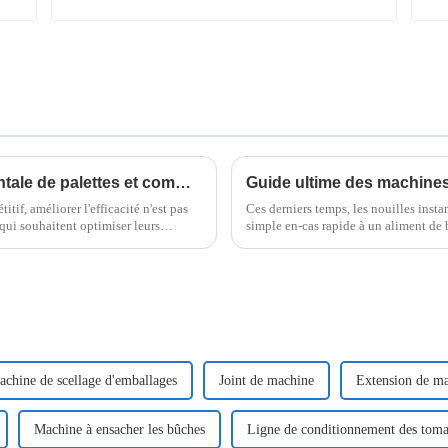
Qu'est-ce qu'une banderoleuse horizontale de palettes et comment peut-elle améliorer l'efficacité de l'emballage de 30 % ?
tif, améliorer l'efficacité n'est pas
Ces derniers temps, les nouilles insta
 qui souhaitent optimiser leurs
simple en-cas rapide à un aliment de 
chine de scellage d'emballages
Joint de machine
Extension de m
Machine à ensacher les bûches
Ligne de conditionnement des toma