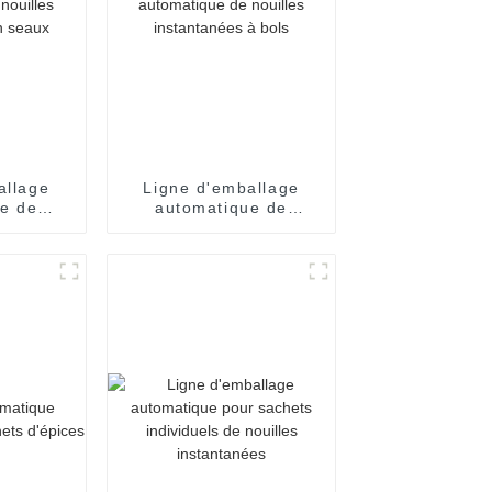
allage
Ligne d'emballage
e de
automatique de
antanées
nouilles instantanées
ux
à bols