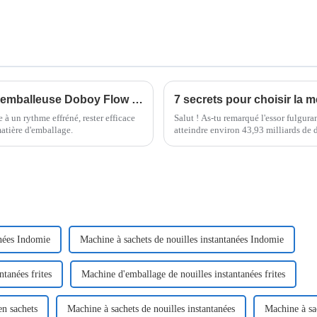
Révolutionner l'emballage : comment l'emballeuse Doboy Flow Wrapper améliore l'efficacité des industries modernes
 à un rythme effréné, rester efficace
Salut ! As-tu remarqué l'essor fulgura
matière d'emballage.
atteindre environ 43,93 milliards de d
anées Indomie
Machine à sachets de nouilles instantanées Indomie
tanées frites
Machine d'emballage de nouilles instantanées frites
en sachets
Machine à sachets de nouilles instantanées
Machine à sac