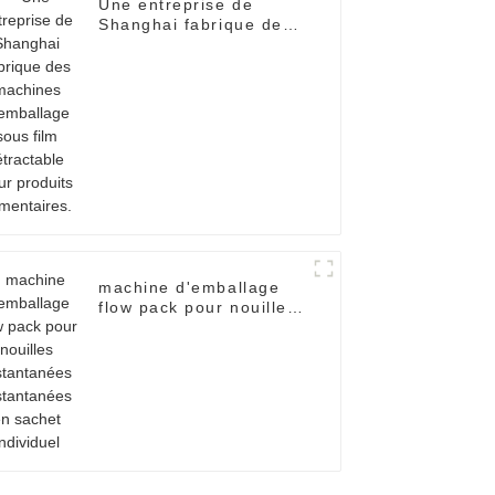
Une entreprise de
Shanghai fabrique des
machines d'emballage
sous film rétractable
pour produits
alimentaires.
machine d'emballage
flow pack pour nouilles
instantanées
instantanées en sachet
individuel