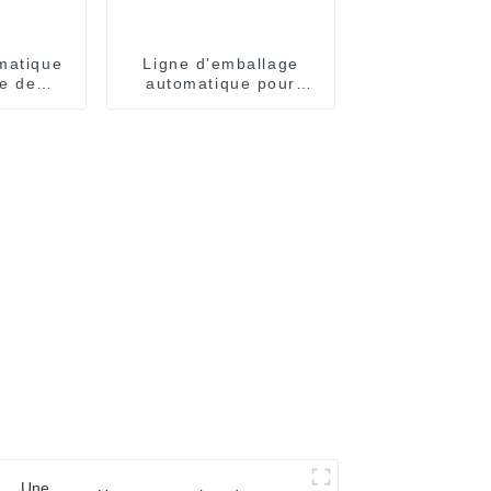
matique
Ligne d'emballage
e de
automatique pour
pices
sachets individuels de
nouilles instantanées