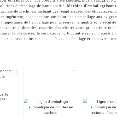
caces et fiables pour vos produits ? Ne cherchez plus ! ShangHai P
solutions d'emballage de haute qualité.
Machine d'emballage
Pour r
 gamme de machines, incluant des remplisseuses, des étiqueteuses, d
e en ingénierie, nous adaptons nos solutions d'emballage aux exigen
mportance de l'emballage pour préserver la qualité et la sécurité 
nnovantes et durables, capables d'améliorer votre productivité et d
ntaire, la pharmacie, la cosmétique ou tout autre secteur nécessitan
i pour en savoir plus sur nos machines d'emballage et découvrir co
ur le
gerie,
 et le