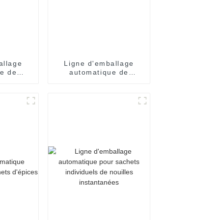
allage
Ligne d'emballage
e de
automatique de
antanées
nouilles instantanées
ux
à bols