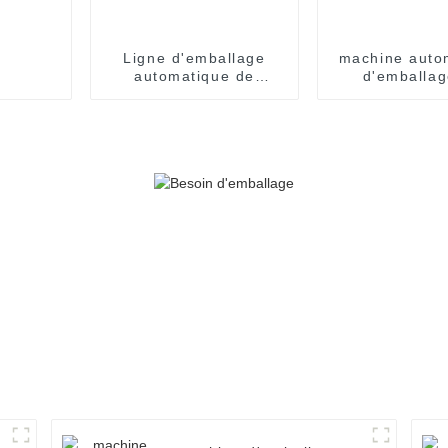
Ligne d'emballage
machine auto
automatique de
d'emballag
nouilles instantanées
sachets d'é
en gobelets