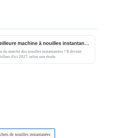
7 secrets pour choisir la meilleure machine à nouilles instantanées pour votre entreprise
nt du marché des nouilles instantanées ? Il devrait
ollars d'ici 2027, selon une étude.
hets de nouilles instantanées