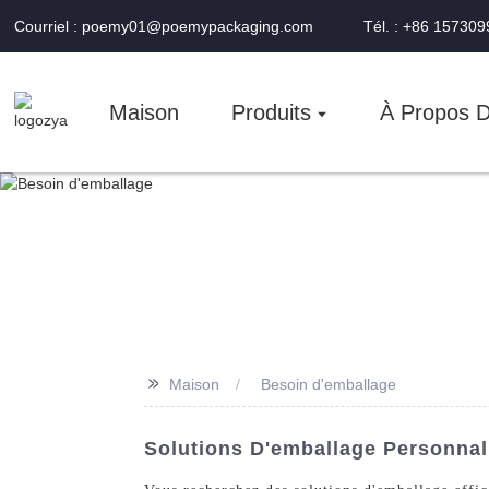
Courriel : poemy01@poemypackaging.com
Tél. : +86 15730
Maison
Produits
À Propos 
>>
Maison
Besoin d'emballage
Solutions D'emballage Personnal