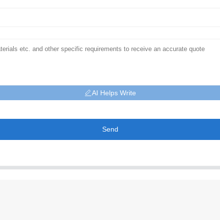
AI Helps Write
Send