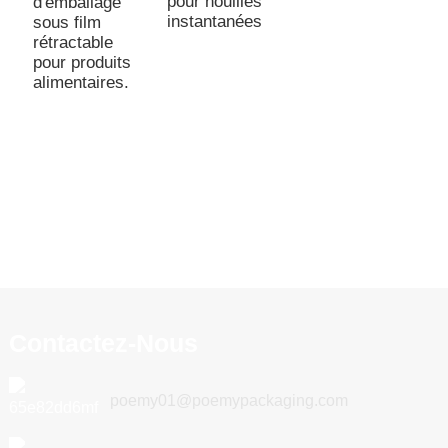
pour nouilles
d'emballage
instantanées
sous film
rétractable
pour produits
alimentaires.
Contactez-Nous
poemy01@poemypackaging.com