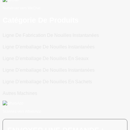
Numériser vers WeChat
Catégorie De Produits
Ligne De Fabrication De Nouilles Instantanées
Ligne D'emballage De Nouilles Instantanées
Ligne D'emballage De Nouilles En Seaux
Ligne D'emballage De Nouilles Instantanées
Ligne D'emballage De Nouilles En Sachets
Autres Machines
Scannez vers WhatsApp
ENVOYER UNE DEMANDE :