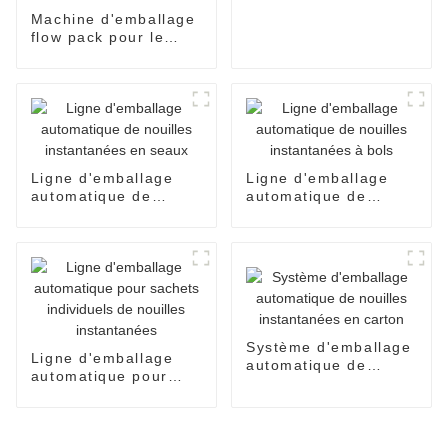
entièrement
Machine d'emballage
automatisée pour
flow pack pour le
nouilles instantanées
conditionnement de
pain de boulangerie,
l'emballage de
bonbons, le scellage
et le conditionnement
alimentaire.
Ligne d'emballage
Ligne d'emballage
automatique de
automatique de
nouilles instantanées
nouilles instantanées
en seaux
à bols
Système d'emballage
Ligne d'emballage
automatique de
automatique pour
nouilles instantanées
sachets individuels
en carton
de nouilles
instantanées