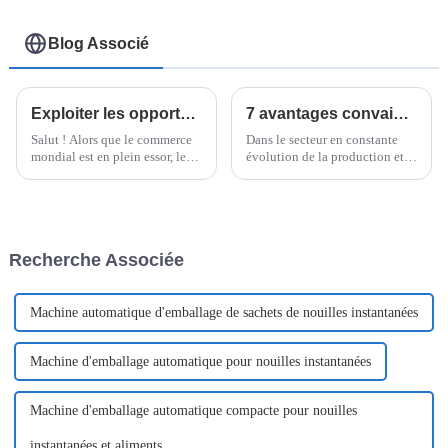
Blog Associé
Exploiter les opportunités du commerce mondial grâce à l'emballage flowpack après le succès de la 137e Foire de Canton
7 avantages convaincants du choix d'une machine d'emballage flowpack automatique pour votre entreprise
Salut ! Alors que le commerce
Dans le secteur en constante
mondial est en plein essor, les
évolution de la production et
récents succès de la 137e Foire
du conditionnement des
de Canton montrent bien à quel
aliments, l'efficacité et
point les gens en ont envie.
l'automatisation sont devenues
des priorités pour toutes les
entreprises.
Recherche Associée
Machine automatique d'emballage de sachets de nouilles instantanées
Machine d'emballage automatique pour nouilles instantanées
Machine d'emballage automatique compacte pour nouilles
instantanées et aliments