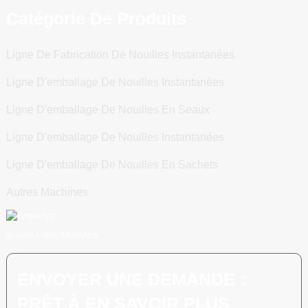
Catégorie De Produits
Ligne De Fabrication De Nouilles Instantanées
Ligne D'emballage De Nouilles Instantanées
Ligne D'emballage De Nouilles En Seaux
Ligne D'emballage De Nouilles Instantanées
Ligne D'emballage De Nouilles En Sachets
Autres Machines
Scannez vers WhatsApp
ENVOYER UNE DEMANDE :
PRÊT À EN SAVOIR PLUS