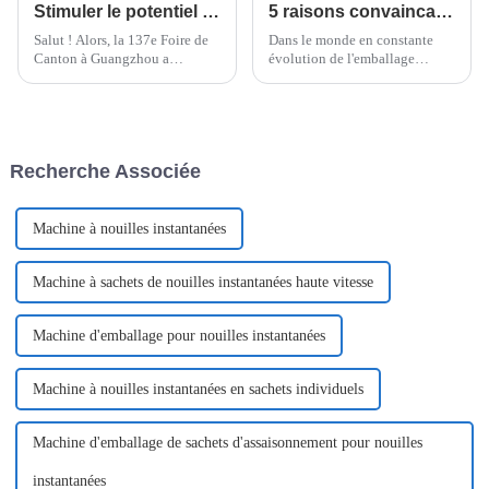
Stimuler le potentiel d'exportation : la machine d'emballage flowpack Wrapsense présentée à la 137e Foire de Canton à Guangzhou
5 raisons convaincantes de choisir l'emballeuse flowpack Doboy pour vos besoins d'emballage
Salut ! Alors, la 137e Foire de
Dans le monde en constante
Canton à Guangzhou a
évolution de l'emballage
vraiment fait sensation dans le
alimentaire, rester efficace et
monde du commerce
maintenir la qualité sont
international. Vous imaginez
absolument cruciaux, surtout
qu'il y avait environ
dans le secteur des nouilles
instantanées.
Recherche Associée
Machine à nouilles instantanées
Machine à sachets de nouilles instantanées haute vitesse
Machine d'emballage pour nouilles instantanées
Machine à nouilles instantanées en sachets individuels
Machine d'emballage de sachets d'assaisonnement pour nouilles
instantanées