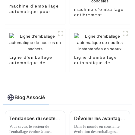
machine d'emballage
machine d'emballage
automatique pour
entièrement
nouilles en sachets
automatique pour
poulets entiers
congelés
Ligne d'emballage
Ligne d'emballage
automatique de
automatique de
nouilles en sachets
nouilles instantanées
en seaux
Blog Associé
Tendances du secteur en 2025 : Solutions innovantes pour la meilleure banderoleuse horizontale sur les marchés mondiaux
Dévoiler les avantages de l'emballage flowpack en papier pour des solutions commerciales durables
Vous savez, le secteur de
Dans le monde en constante
l'emballage évolue à une
évolution des emballages