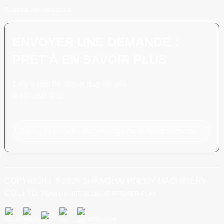
Scannez vers WhatsApp
ENVOYER UNE DEMANDE :
PRÊT À EN SAVOIR PLUS
Il n'y a rien de mieux que de voir
le résultat final.
Cliquez ici pour toute demande de renseignements
COPYRIGHT © 2024 SHANGHAI POEMY MACHINERY
CO., LTD.
PLAN DU SITE
BLOG DE PREMIER PLAN