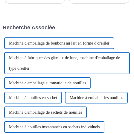
vitesse fulgurante ces derniers
écologiques, l'emballage en
temps. L'une des innovations
papier flowpack commence
majeures qui s'impose
véritablement à faire parler de
actuellement est l'étirage
lui auprès des entreprises qui
horizontal.
souhaitent réduire leur impact
Recherche Associée
environnemental.
Machine d'emballage de bonbons au lait en forme d'oreiller
Machine à fabriquer des gâteaux de lune, machine d'emballage de
type oreiller
Machine d'emballage automatique de nouilles
Machine à nouilles en sachet
Machine à emballer les nouilles
Machine d'emballage de sachets de nouilles
Machine à nouilles instantanées en sachets individuels