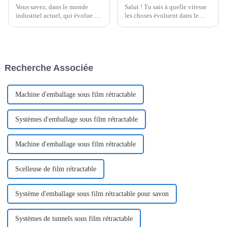
Vous savez, dans le monde
Salut ! Tu sais à quelle vitesse
industriel actuel, qui évolue à
les choses évoluent dans le
un rythme effréné, rester
secteur alimentaire, pas vrai ?
efficace et innovant est plus
Eh bien, les nouilles
important que jamais, surtout
instantanées sont vraiment à la
en matière d'emballage.
mode en ce moment, c'est
dingue !
Recherche Associée
Machine d'emballage sous film rétractable
Systèmes d'emballage sous film rétractable
Machine d'emballage sous film rétractable
Scelleuse de film rétractable
Système d'emballage sous film rétractable pour savon
Systèmes de tunnels sous film rétractable