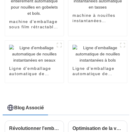
machine à nouilles
instantanées
machine d'emballage
automatique en
sous film rétractable
tasses
entièrement
automatique pour
nouilles en gobelets
et bols.
Ligne d'emballage
Ligne d'emballage
automatique de
automatique de
nouilles instantanées
nouilles instantanées
en seaux
à bols
Blog Associé
Révolutionner l'emballage : comment l'emballeuse Doboy Flow Wrapper améliore l'efficacité des industries modernes
Optimisation de la valeur grâce à un service après-vente inégalé et à des coûts de maintenance réduits pour les machines à nouilles instantanées