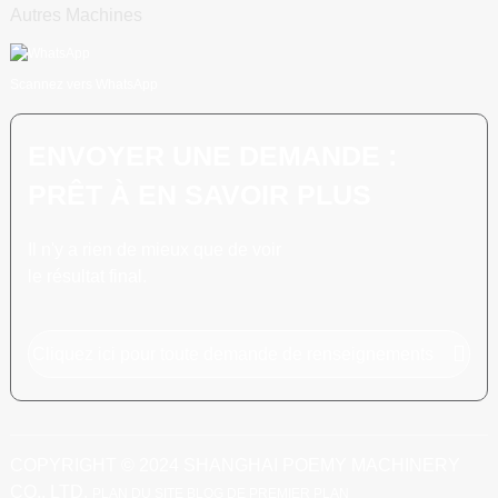
Autres Machines
Scannez vers WhatsApp
ENVOYER UNE DEMANDE :
PRÊT À EN SAVOIR PLUS
Il n'y a rien de mieux que de voir
le résultat final.
Cliquez ici pour toute demande de renseignements
COPYRIGHT © 2024 SHANGHAI POEMY MACHINERY
CO., LTD.
PLAN DU SITE
BLOG DE PREMIER PLAN