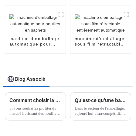
nouilles instantanées
sachets de nouilles
en carton
instantanées
machine d'emballage
machine d'emballage
automatique pour
sous film rétractable
nouilles en sachets
entièrement
automatique
Blog Associé
Comment choisir la machine à nouilles frites adaptée aux besoins de votre entreprise
Qu'est-ce qu'une banderoleuse horizontale de palettes et comment peut-elle améliorer l'efficacité de l'emballage de 30 % ?
Si vous souhaitez profiter du
Dans le secteur de l'emballage,
marché florissant des nouilles
aujourd'hui ultra-compétitif,
instantanées, choisir la bonne
améliorer l'efficacité n'est pas
machine à nouilles frites est un
un simple atout, c'est une
élément crucial pour votre
nécessité pour les fabricants
entreprise.
qui souhaitent optimiser leurs