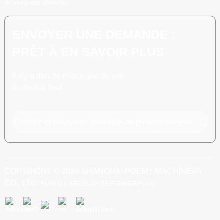
Scannez vers WhatsApp
ENVOYER UNE DEMANDE :
PRÊT À EN SAVOIR PLUS
Il n'y a rien de mieux que de voir
le résultat final.
Cliquez ici pour toute demande de renseignements
COPYRIGHT © 2024 SHANGHAI POEMY MACHINERY
CO., LTD.
PLAN DU SITE
BLOG DE PREMIER PLAN