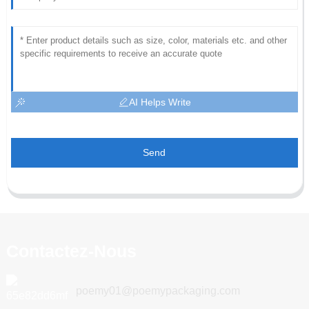
AI Helps Write
Send
Contactez-Nous
poemy01@poemypackaging.com