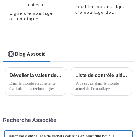
machine automatique
d'emballage de
Ligne d'emballage
sachets d'épices
automatique
individuelle de
nouilles instantanées
avec accumulateurs à
trois entrées
Blog Associé
Dévoiler la valeur de la technologie d'encaissement dans les solutions d'emballage modernes
Liste de contrôle ultime pour choisir le meilleur pack à flux vertical pour votre entreprise
Dans le monde en constante
Vous savez, dans le monde
évolution des technologies
actuel de l'emballage
d'emballage, il est essentiel de
alimentaire, où tout va très vite,
ne pas sous-estimer
choisir le sachet vertical flow
l'importance des solutions
pack idéal peut vraiment faire
nouvelles et innovantes.
la différence en termes
Prenons l'exemple de Case
d'efficacité.
Recherche Associée
Packer.
Machine d'emballage de sachets coussins en plastique pour le