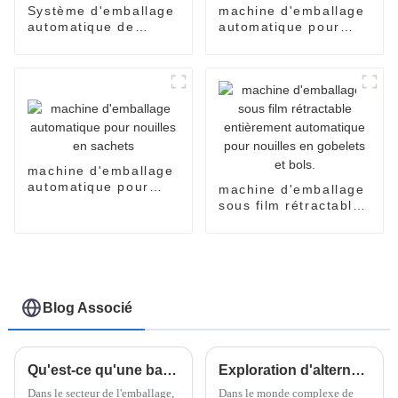
Système d'emballage
machine d'emballage
automatique de
automatique pour
nouilles instantanées
sachets de nouilles
en carton
instantanées
machine d'emballage
automatique pour
machine d'emballage
nouilles en sachets
sous film rétractable
entièrement
automatique pour
nouilles en gobelets
et bols.
Blog Associé
Qu'est-ce qu'une banderoleuse horizontale de palettes et comment peut-elle améliorer l'efficacité de l'emballage de 30 % ?
Exploration d'alternatives innovantes à la meilleure machine d'emballage flow pack pour nouilles instantanées
Dans le secteur de l'emballage,
Dans le monde complexe de