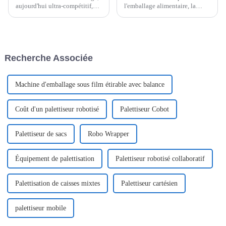
aujourd'hui ultra-compétitif,
l'emballage alimentaire, la
améliorer l'efficacité n'est pas
machine d'emballage flow pack
un simple atout, c'est une
pour nouilles instantanées est
nécessité pour les fabricants
devenue un outil indispensable
qui souhaitent optimiser leurs
pour la conservation des
processus.
produits.
Recherche Associée
Machine d'emballage sous film étirable avec balance
Coût d'un palettiseur robotisé
Palettiseur Cobot
Palettiseur de sacs
Robo Wrapper
Équipement de palettisation
Palettiseur robotisé collaboratif
Palettisation de caisses mixtes
Palettiseur cartésien
palettiseur mobile