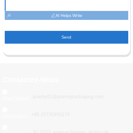
AI Helps Write
Send
Contactez-Nous
poemy01@poemypackaging.com
+86 15730993174
N° 1533, avenue Fengpu, district de