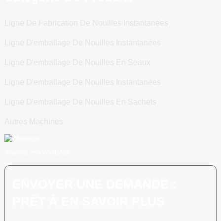
Ligne De Fabrication De Nouilles Instantanées
Ligne D'emballage De Nouilles Instantanées
Ligne D'emballage De Nouilles En Seaux
Ligne D'emballage De Nouilles Instantanées
Ligne D'emballage De Nouilles En Sachets
Autres Machines
Scannez vers WhatsApp
ENVOYER UNE DEMANDE :
PRÊT À EN SAVOIR PLUS