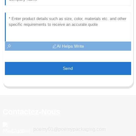
AI Helps Write
Send
Contactez-Nous
poemy01@poemypackaging.com