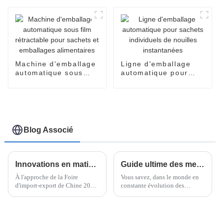
d'emballage sous film
rétractable pour
produits alimentaires.
Machine d'emballage
Ligne d'emballage
automatique sous
automatique pour
film rétractable pour
sachets individuels
sachets et
de nouilles
emballages
instantanées
alimentaires
Blog Associé
Innovations en matière d'emballage sous film étirable horizontal : perspectives et tendances de la Foire d'import-export de Chine 2025
Guide ultime des meilleures banderoleuses horizontales pour palettes : 15 spécifications essentielles
À l'approche de la Foire
Vous savez, dans le monde en
d'import-export de Chine 2025,
constante évolution des
tous les regards seront tournés
solutions d'emballage,
vers les dernières innovations
l'emballeuse horizontale de
en matière d'emballage,
palettes excelle vraiment
notamment…
lorsqu'il s'agit d'améliorer