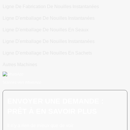
Ligne De Fabrication De Nouilles Instantanées
Ligne D'emballage De Nouilles Instantanées
Ligne D'emballage De Nouilles En Seaux
Ligne D'emballage De Nouilles Instantanées
Ligne D'emballage De Nouilles En Sachets
Autres Machines
Scannez vers WhatsApp
ENVOYER UNE DEMANDE :
PRÊT À EN SAVOIR PLUS
Il n'y a rien de mieux que de voir