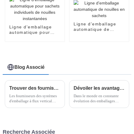
produits alimentaires.
Ligne d'emballage
Ligne d'emballage
automatique de
automatique pour
nouilles en sachets
sachets individuels
de nouilles
instantanées
Blog Associé
Trouver des fournisseurs de qualité pour les solutions d'emballage à flux vertical
Dévoiler les avantages de l'emballage flowpack en papier pour des solutions commerciales durables
Les fournisseurs des systèmes
Dans le monde en constante
d'emballage à flux vertical
évolution des emballages
(VFP) peuvent donc avoir un
écologiques, l'emballage en
impact sur les processus de
papier flowpack commence
production en termes
véritablement à faire parler de
d'efficacité et de qualité,
lui auprès des entreprises qui
notamment
souhaitent réduire leur impact
Recherche Associée
environnemental.