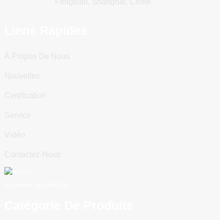
Fengxian, Shanghai, Chine
Liens Rapides
À Propos De Nous
Nouvelles
Certification
Service
Vidéo
Contactez-Nous
Numériser vers WeChat
Catégorie De Produits