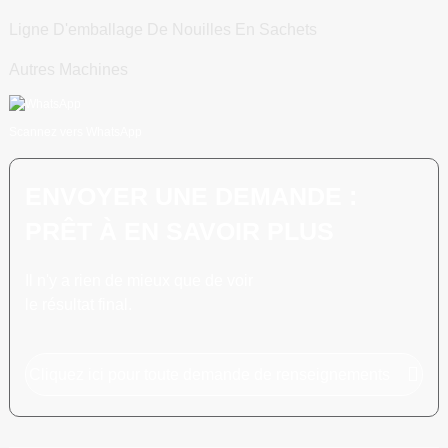
Ligne D'emballage De Nouilles En Sachets
Autres Machines
Scannez vers WhatsApp
ENVOYER UNE DEMANDE :
PRÊT À EN SAVOIR PLUS
Il n'y a rien de mieux que de voir
le résultat final.
Cliquez ici pour toute demande de renseignements