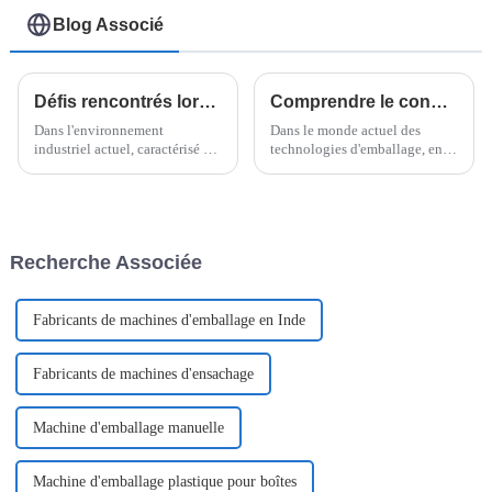
Blog Associé
Défis rencontrés lors du choix de la meilleure banderoleuse horizontale pour palettes pour votre entreprise
Comprendre le conditionnement à flux vertical : avantages, applications et innovations
Dans l'environnement
Dans le monde actuel des
industriel actuel, caractérisé par
technologies d'emballage, en
un rythme soutenu, les
constante évolution, le concept
entreprises s'appuient de plus
de « Flow Pack vertical » fait
en plus sur des solutions
sensation. Il offre des avantages
d'emballage avancées pour
vraiment intéressants.
améliorer leur productivité et
Recherche Associée
Fabricants de machines d'emballage en Inde
Fabricants de machines d'ensachage
Machine d'emballage manuelle
Machine d'emballage plastique pour boîtes