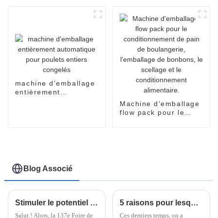
d'emballage sous film
emballages
rétractable pour
alimentaires
produits alimentaires.
machine d'emballage
entièrement
automatique pour
Machine d'emballage
poulets entiers
flow pack pour le
congelés
conditionnement de
pain de boulangerie,
l'emballage de
bonbons, le scellage
et le conditionnement
alimentaire.
Blog Associé
Stimuler le potentiel d'exportation : la machine d'emballage flowpack Wrapsense présentée à la 137e Foire de Canton à Guangzhou
5 raisons pour lesquelles les machines à ramen instantanées révolutionnent votre expérience en cuisine
Salut ! Alors, la 137e Foire de
Ces derniers temps, on a