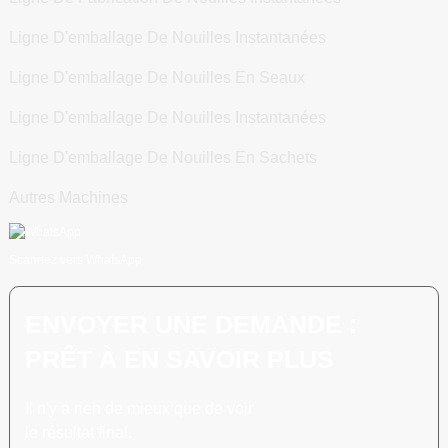
Ligne D'emballage De Nouilles Instantanées
Ligne D'emballage De Nouilles En Seaux
Ligne D'emballage De Nouilles Instantanées
Ligne D'emballage De Nouilles En Sachets
Autres Machines
Scannez vers WhatsApp
ENVOYER UNE DEMANDE :
PRÊT À EN SAVOIR PLUS
Il n'y a rien de mieux que de voir
le résultat final.