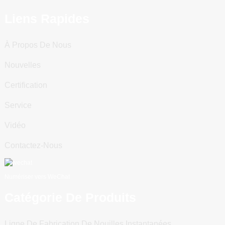
Liens Rapides
À Propos De Nous
Nouvelles
Certification
Service
Vidéo
Contactez-Nous
Numériser vers WeChat
Catégorie De Produits
Ligne De Fabrication De Nouilles Instantanées