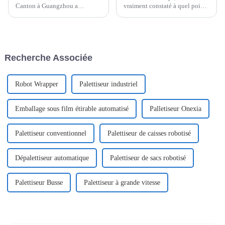
Canton à Guangzhou a
vraiment constaté à quel point
vraiment fait sensation dans le
le paysage culinaire a changé,
monde du commerce
notamment avec l'essor des
international. Vous imaginez
machines à ramen
qu'il y avait environ
instantanées ; cela transforme
complètement notre façon de
Recherche Associée
manger.
Robot Wrapper
Palettiseur industriel
Emballage sous film étirable automatisé
Palletiseur Onexia
Palettiseur conventionnel
Palettiseur de caisses robotisé
Dépalettiseur automatique
Palettiseur de sacs robotisé
Palettiseur Busse
Palettiseur à grande vitesse