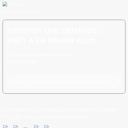
Scannez vers WhatsApp
ENVOYER UNE DEMANDE :
PRÊT À EN SAVOIR PLUS
Il n'y a rien de mieux que de voir
le résultat final.
Cliquez ici pour toute demande de renseignements
COPYRIGHT © 2024 SHANGHAI POEMY MACHINERY
CO., LTD.
PLAN DU SITE
BLOG DE PREMIER PLAN