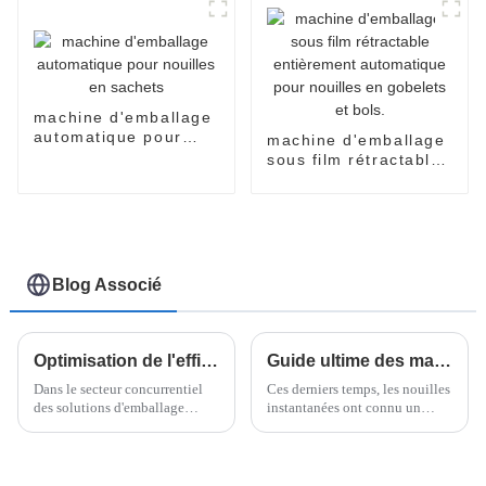
machine d'emballage
automatique pour
machine d'emballage
nouilles en sachets
sous film rétractable
entièrement
automatique pour
nouilles en gobelets
et bols.
Blog Associé
Optimisation de l'efficacité : Les avantages de la technologie d'emballage vertical flow pack dans les solutions d'emballage
Guide ultime des machines à nouilles instantanées pour des nouilles parfaites à la maison
Dans le secteur concurrentiel
Ces derniers temps, les nouilles
des solutions d'emballage
instantanées ont connu un
vertical, la technologie Vertical
véritable essor, passant d'un
Flow Pack se distingue
simple en-cas rapide à un
nettement. Elle est reconnue
aliment de base apprécié dans
pour son efficacité accrue et
le monde entier.