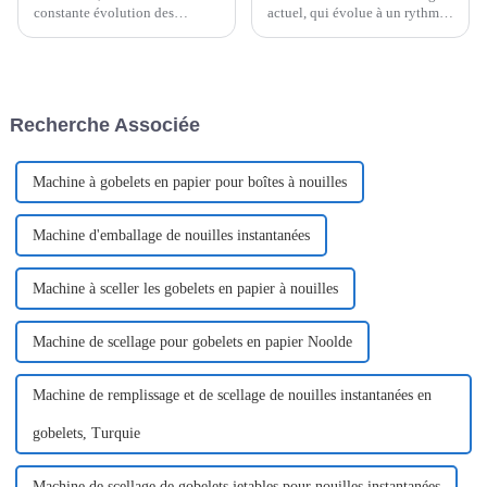
constante évolution des
actuel, qui évolue à un rythme
solutions d'emballage,
effréné, il est clair que les
l'emballeuse horizontale de
technologies comme les
palettes excelle vraiment
systèmes Flow Packer ne sont
lorsqu'il s'agit d'améliorer
plus un simple atout, mais bien
l'efficacité et
un élément essentiel.
Recherche Associée
Machine à gobelets en papier pour boîtes à nouilles
Machine d'emballage de nouilles instantanées
Machine à sceller les gobelets en papier à nouilles
Machine de scellage pour gobelets en papier Noolde
Machine de remplissage et de scellage de nouilles instantanées en
gobelets, Turquie
Machine de scellage de gobelets jetables pour nouilles instantanées