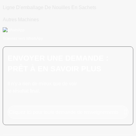
Ligne D'emballage De Nouilles En Sachets
Autres Machines
Scannez vers WhatsApp
ENVOYER UNE DEMANDE :
PRÊT À EN SAVOIR PLUS
Il n'y a rien de mieux que de voir
le résultat final.
Cliquez ici pour toute demande de renseignements