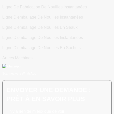
Ligne De Fabrication De Nouilles Instantanées
Ligne D'emballage De Nouilles Instantanées
Ligne D'emballage De Nouilles En Seaux
Ligne D'emballage De Nouilles Instantanées
Ligne D'emballage De Nouilles En Sachets
Autres Machines
Scannez vers WhatsApp
ENVOYER UNE DEMANDE :
PRÊT À EN SAVOIR PLUS
Il n'y a rien de mieux que de voir