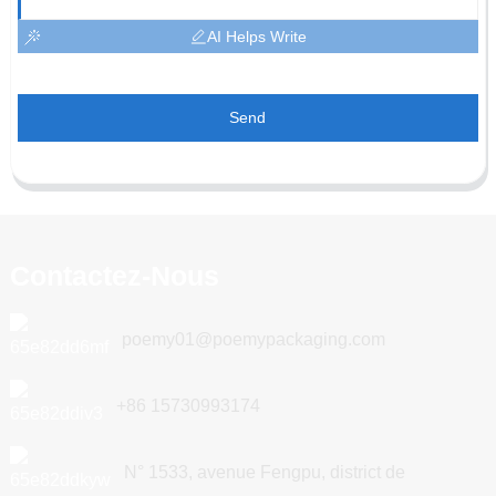
AI Helps Write
Send
Contactez-Nous
poemy01@poemypackaging.com
+86 15730993174
N° 1533, avenue Fengpu, district de