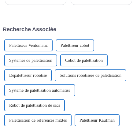
(VFP) peuvent donc avoir un
et plus particulièrement dans
impact sur les processus de
l'industrie agroalimentaire,
production en termes
l'efficacité et l'adaptabilité sont
d'efficacité et de qualité,
des atouts essentiels. Un facteur
notamment
de changement majeur dans
Recherche Associée
Palettiseur Ventomatic
Palettiseur cobot
Systèmes de palettisation
Cobot de palettisation
Dépalettiseur robotisé
Solutions robotisées de palettisation
Système de palettisation automatisé
Robot de palettisation de sacs
Palettisation de références mixtes
Palettiseur Kaufman