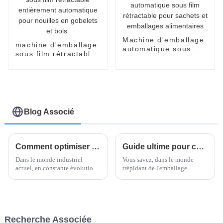
Machine d'emballage
machine d'emballage
automatique sous
sous film rétractable
film rétractable pour
entièrement
sachets et
automatique pour
emballages
nouilles en gobelets
alimentaires
et bols.
Blog Associé
Comment optimiser l'efficacité de votre ligne de production grâce à une encaisseuse robotisée
Guide ultime pour choisir la meilleure technologie d'emballage à flux vertical adaptée aux besoins de votre entreprise
Dans le monde industriel
Vous savez, dans le monde
actuel, en constante évolution,
trépidant de l'emballage
maintenir une efficacité
alimentaire actuel, choisir le
optimale des chaînes de
bon équipement fait toute la
production est plus important
différence en matière de
que jamais pour assurer sa
conservation.
pérennité.
Recherche Associée