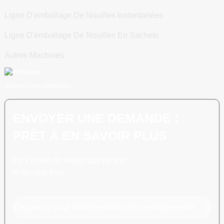
Ligne D'emballage De Nouilles Instantanées
Ligne D'emballage De Nouilles En Sachets
Autres Machines
Scannez vers WhatsApp
ENVOYER UNE DEMANDE :
PRÊT À EN SAVOIR PLUS
Il n'y a rien de mieux que de voir
le résultat final.
Cliquez ici pour toute demande de renseignements