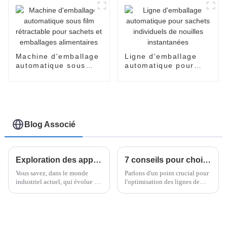
nouilles en gobelets
et bols.
Machine d'emballage
Ligne d'emballage
automatique sous
automatique pour
film rétractable pour
sachets individuels
sachets et
de nouilles
emballages
instantanées
alimentaires
Blog Associé
Exploration des applications de la meilleure machine d'emballage de palettes horizontales dans divers secteurs d'activité
7 conseils pour choisir le meilleur palettiseur pour vos besoins de fabrication
Vous savez, dans le monde
Parlons d'un point crucial pour
industriel actuel, qui évolue à
l'optimisation des lignes de
un rythme effréné, un
production dans le secteur des
emballage irréprochable est
nouilles instantanées : le choix
absolument essentiel à la
du bon équipement.
réussite. Prenez par exemple
des entreprises comme