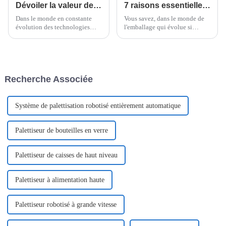
Dévoiler la valeur de la technologie d'encaissement dans les solutions d'emballage modernes
7 raisons essentielles de choisir Flow Packer pour vos besoins d'emballage
Dans le monde en constante
Vous savez, dans le monde de
évolution des technologies
l'emballage qui évolue si
d'emballage, il est essentiel de
rapidement, choisir le bon
ne pas sous-estimer
équipement fait toute la
l'importance des solutions
différence pour rester efficace.
nouvelles et innovantes.
Prenons l'exemple de Case
Recherche Associée
Packer.
Système de palettisation robotisé entièrement automatique
Palettiseur de bouteilles en verre
Palettiseur de caisses de haut niveau
Palettiseur à alimentation haute
Palettiseur robotisé à grande vitesse