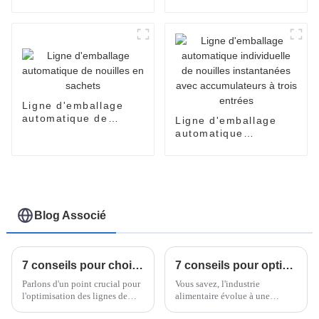
nouilles instantanées
sachets de nouilles
en carton
instantanées
Ligne d'emballage
automatique de
Ligne d'emballage
nouilles en sachets
automatique
individuelle de
nouilles instantanées
avec accumulateurs à
trois entrées
Blog Associé
7 conseils pour choisir le meilleur palettiseur pour vos besoins de fabrication
7 conseils pour optimiser la production avec la meilleure machine à nouilles instantanées
Parlons d'un point crucial pour
Vous savez, l'industrie
l'optimisation des lignes de
alimentaire évolue à une
production dans le secteur des
vitesse fulgurante ces temps-ci,