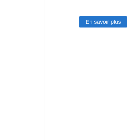
instantanées en sachets individu
Ligne de production de conditionn
En savoir plus