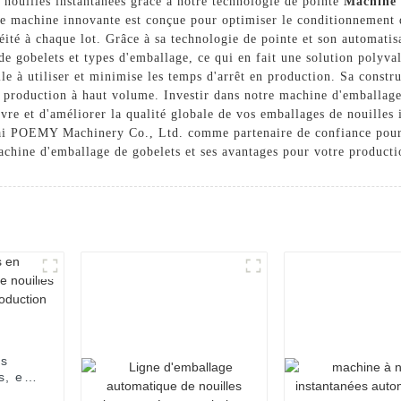
 nouilles instantanées grâce à notre technologie de pointe
Machine 
achine innovante est conçue pour optimiser le conditionnement de
néité à chaque lot. Grâce à sa technologie de pointe et son automati
s de gobelets et types d'emballage, ce qui en fait une solution poly
acile à utiliser et minimise les temps d'arrêt en production. Sa const
production à haut volume. Investir dans notre machine d'emballage 
vre et d'améliorer la qualité globale de vos emballages de nouilles
Hai POEMY Machinery Co., Ltd. comme partenaire de confiance pour 
achine d'emballage de gobelets et ses avantages pour votre producti
es
s, en
les