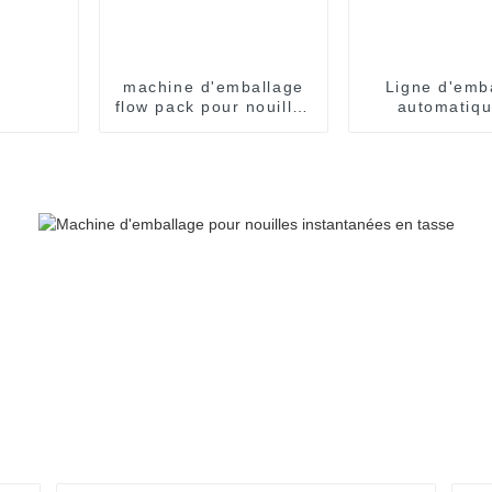
machine d'emballage
Ligne d'emb
flow pack pour nouilles
automatiqu
instantanées
nouilles inst
instantanées en
en sea
sachet individuel