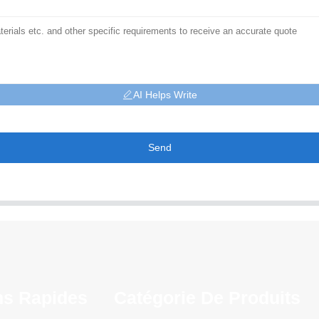
AI Helps Write
Send
ns Rapides
Catégorie De Produits