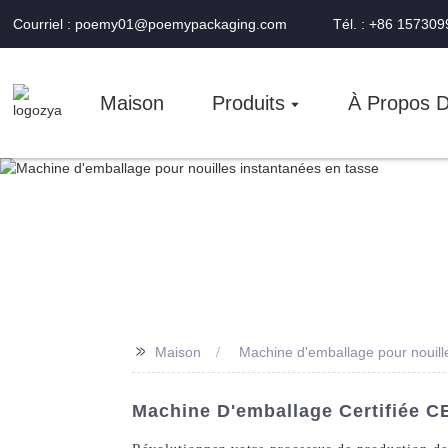
Courriel : poemy01@poemypackaging.com
Tél. : +86 15730
Maison
Produits
À Propos 
>>
Maison
Machine d'emballage pour nouill
Machine D'emballage Certifiée CE