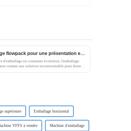
Comment utiliser l'emballage flowpack pour une présentation et une conservation efficaces des produits
s d'emballage en constante évolution, l'emballage
ment comme une solution incontournable pour donner
e et
ge supérieure
Emballage horizontal
achine VFFS à vendre
Machine d'emballage