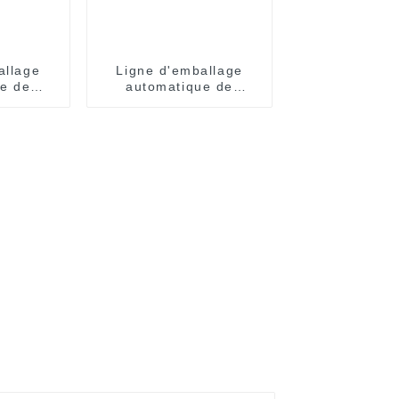
allage
Ligne d'emballage
e de
automatique de
antanées
nouilles instantanées
ux
à bols