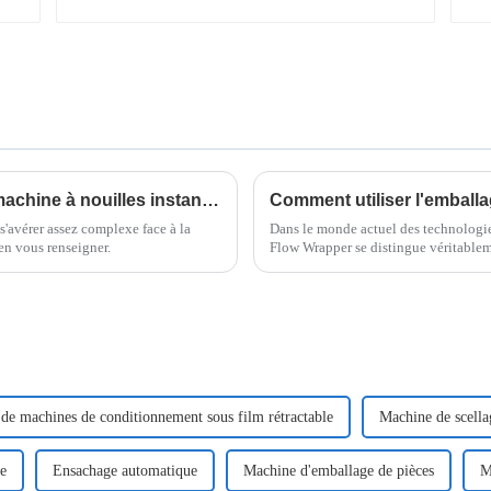
Guide ultime pour choisir la meilleure machine à nouilles instantanées ?
s'avérer assez complexe face à la
Dans le monde actuel des technologie
en vous renseigner.
Flow Wrapper se distingue véritable
aux produits une apparence attrayant
 de machines de conditionnement sous film rétractable
Machine de scella
le
Ensachage automatique
Machine d'emballage de pièces
M