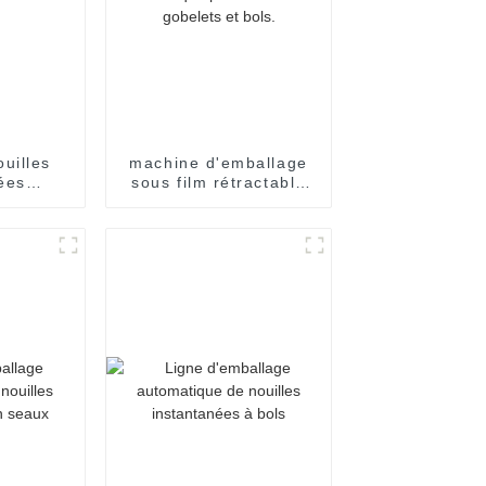
uilles
machine d'emballage
ées
sous film rétractable
n tasses
entièrement
automatique pour
nouilles en gobelets et
bols.