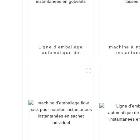
els.
ement.
Ligne d'emballage
machine à no
automatique de
instantan
nouilles instantanées
automatique e
en gobelets