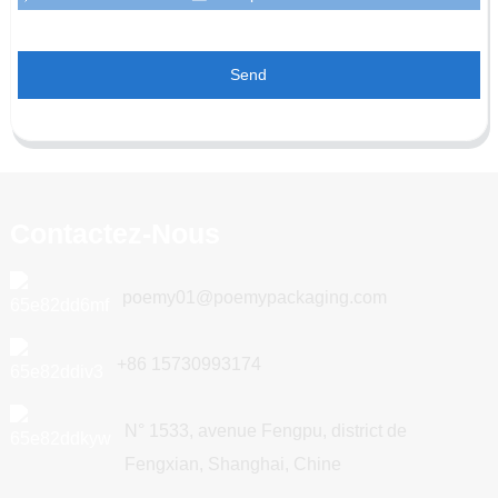
Send
Contactez-Nous
poemy01@poemypackaging.com
+86 15730993174
N° 1533, avenue Fengpu, district de
Fengxian, Shanghai, Chine