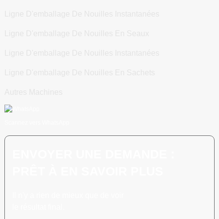
Ligne D'emballage De Nouilles Instantanées
Ligne D'emballage De Nouilles En Seaux
Ligne D'emballage De Nouilles Instantanées
Ligne D'emballage De Nouilles En Sachets
Autres Machines
Scannez vers WhatsApp
ENVOYER UNE DEMANDE :
PRÊT À EN SAVOIR PLUS
Il n'y a rien de mieux que de voir
le résultat final.