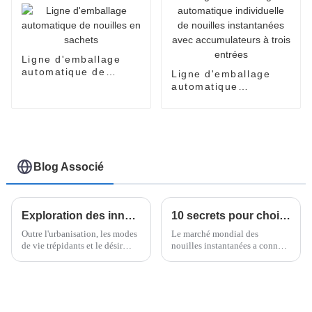
Ligne d'emballage
automatique de
Ligne d'emballage
nouilles en sachets
automatique
individuelle de
nouilles instantanées
avec accumulateurs à
trois entrées
Blog Associé
Exploration des innovations en matière de machines à nouilles instantanées et de leur impact sur la production alimentaire mondiale
10 secrets pour choisir la meilleure machine à emballer les nouilles instantanées : ce que vous devez savoir
Outre l'urbanisation, les modes
Le marché mondial des
de vie trépidants et le désir
nouilles instantanées a connu
croissant de praticité dans la
une véritable explosion ces
consommation alimentaire, les
derniers temps, atteignant le
nouilles instantanées ont
chiffre impressionnant de 45,4
connu le plus grand succès.
milliards de dollars rien qu'en
2021. Et si vous voulez mon