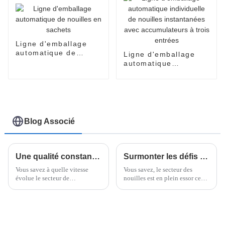
Ligne d'emballage
automatique de
Ligne d'emballage
nouilles en sachets
automatique
individuelle de
nouilles instantanées
avec accumulateurs à
trois entrées
Blog Associé
Une qualité constante et fiable : le choix numéro un pour les meilleures emballeuses verticales flowpack en provenance de Chine
Surmonter les défis liés à la technologie des machines d'emballage de nouilles
Vous savez à quelle vitesse
Vous savez, le secteur des
évolue le secteur de
nouilles est en plein essor ces
l'emballage alimentaire ces
derniers temps. C'est même
temps-ci ? Eh bien, les
assez incroyable : les
entreprises misent vraiment sur
prévisions suggèrent que le
les technologies de pointe pour
marché mondial des nouilles
maintenir leurs stocks.
instantanées pourrait