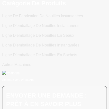
Catégorie De Produits
Ligne De Fabrication De Nouilles Instantanées
Ligne D'emballage De Nouilles Instantanées
Ligne D'emballage De Nouilles En Seaux
Ligne D'emballage De Nouilles Instantanées
Ligne D'emballage De Nouilles En Sachets
Autres Machines
Scannez vers WhatsApp
ENVOYER UNE DEMANDE :
PRÊT À EN SAVOIR PLUS