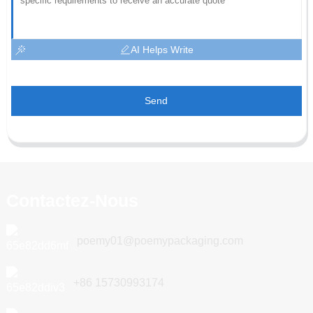
AI Helps Write
Send
Contactez-Nous
poemy01@poemypackaging.com
+86 15730993174