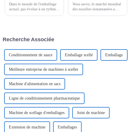
Dans le monde de l'emballage
Vous savez, le marché mondial
actuel, qui évolue à un rythme
des nouilles instantanées a
effréné, il est clair que les
connu une croissance
technologies comme les
fulgurante ces dernières années.
systèmes Flow Packer ne sont
Les experts prévoient qu'il
plus un simple atout, mais bien
atteindra environ 43,62
un élément essentiel.
milliards de dollars d'ici…
Recherche Associée
Conditionnement de sauce
Emballage scellé
Emballage
Meilleure entreprise de machines à sceller
Machine d'alimentation en sacs
Ligne de conditionnement pharmaceutique
Machine de scellage d'emballages
Joint de machine
Extension de machine
Emballages