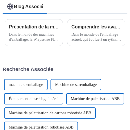
Blog Associé
Présentation de la meilleure machine d'emballage Wrapsense Flow : en quoi elle se distingue de ses concurrents
Comprendre les avantages de la technologie flow packer dans les solutions d'emballage modernes
Dans le monde des machines
Dans le monde de l'emballage
d'emballage, la Wrapsense Flow
actuel, qui évolue à un rythme
Wrapper s'est véritablement
effréné, il est clair que les
imposée comme une référence
technologies comme les
– elle a révolutionné le secteur.
systèmes Flow Packer ne sont
Tous les acteurs du marché l'ont
plus un simple atout, mais bien
adoptée.
un élément essentiel.
Recherche Associée
machine d'emballage
Machine de suremballage
Équipement de scellage latéral
Machine de palettisation ABB
Machine de palettisation de cartons robotisée ABB
Machine de palettisation robotisée ABB