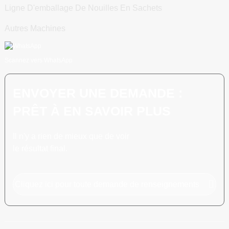
Ligne D'emballage De Nouilles En Sachets
Autres Machines
Scannez vers WhatsApp
ENVOYER UNE DEMANDE :
PRÊT À EN SAVOIR PLUS
Il n'y a rien de mieux que de voir
le résultat final.
Cliquez ici pour toute demande de renseignements