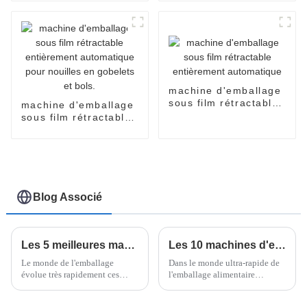
tasses
en carton
machine d'emballage
sous film rétractable
machine d'emballage
entièrement
sous film rétractable
automatique
entièrement
automatique pour
nouilles en gobelets
et bols.
Blog Associé
Les 5 meilleures machines d'emballage vertical flow pack de 2025 : efficacité, rapidité et innovations qui façonnent l'industrie de l'emballage
Les 10 machines d'emballage flow pack pour nouilles instantanées à connaître absolument
Le monde de l'emballage
Dans le monde ultra-rapide de
évolue très rapidement ces
l'emballage alimentaire
derniers temps, et il est clair
d'aujourd'hui, la « machine
que l'efficacité, la rapidité et
d'emballage flow pack pour