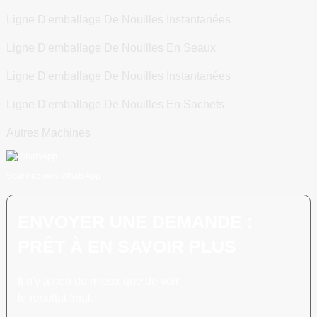
Ligne D'emballage De Nouilles Instantanées
Ligne D'emballage De Nouilles En Seaux
Ligne D'emballage De Nouilles Instantanées
Ligne D'emballage De Nouilles En Sachets
Autres Machines
Scannez vers WhatsApp
ENVOYER UNE DEMANDE :
PRÊT À EN SAVOIR PLUS
Il n'y a rien de mieux que de voir
le résultat final.