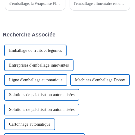
d'emballage, la Wrapsense Flow
l'emballage alimentaire est en
Wrapper s'est véritablement
constante évolution, et l'un des
imposée comme une référence
produits qui a fait sensation ces
– elle a révolutionné le secteur.
derniers temps est l'emballage
Tous les acteurs du marché l'ont
flow packer.
adoptée.
Recherche Associée
Emballage de fruits et légumes
Entreprises d'emballage innovantes
Ligne d'emballage automatique
Machines d'emballage Doboy
Solutions de palettisation automatisées
Solutions de palettisation automatisées
Cartonnage automatique