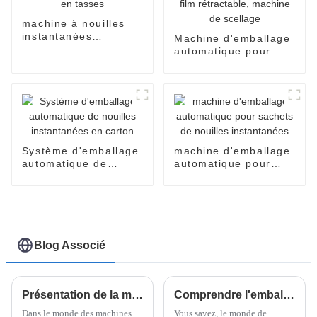
machine à nouilles
instantanées
Machine d'emballage
automatique en
automatique pour
tasses
nouilles flow pack,
emballage sous film
rétractable, machine
de scellage
Système d'emballage
machine d'emballage
automatique de
automatique pour
nouilles instantanées
sachets de nouilles
en carton
instantanées
Blog Associé
Présentation de la meilleure machine d'emballage Wrapsense Flow : en quoi elle se distingue de ses concurrents
Comprendre l'emballage flowpack et son impact sur l'efficacité de la chaîne d'approvisionnement
Dans le monde des machines
Vous savez, le monde de