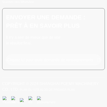
Scannez vers WhatsApp
ENVOYER UNE DEMANDE :
PRÊT À EN SAVOIR PLUS
Il n'y a rien de mieux que de voir
le résultat final.
Cliquez ici pour toute demande de renseignements
COPYRIGHT © 2024 SHANGHAI POEMY MACHINERY
CO., LTD.
PLAN DU SITE
BLOG DE PREMIER PLAN