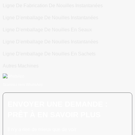
Ligne De Fabrication De Nouilles Instantanées
Ligne D'emballage De Nouilles Instantanées
Ligne D'emballage De Nouilles En Seaux
Ligne D'emballage De Nouilles Instantanées
Ligne D'emballage De Nouilles En Sachets
Autres Machines
Scannez vers WhatsApp
ENVOYER UNE DEMANDE :
PRÊT À EN SAVOIR PLUS
Il n'y a rien de mieux que de voir