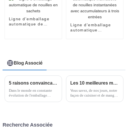
Ligne d'emballage
automatique de
Ligne d'emballage
nouilles en sachets
automatique
individuelle de
nouilles instantanées
avec accumulateurs à
trois entrées
Blog Associé
5 raisons convaincantes de choisir l'emballeuse flowpack Doboy pour vos besoins d'emballage
Les 10 meilleures machines à nouilles instantanées pour préparer des repas sans effort à la maison
Dans le monde en constante
Vous savez, de nos jours, notre
évolution de l'emballage
façon de cuisiner et de manger
alimentaire, rester efficace et
a vraiment évolué vers des
maintenir la qualité sont
choses rapides et faciles. Les
absolument cruciaux, surtout
gens cherchent de meilleures
dans le secteur des nouilles
façons de couper
instantanées.
Recherche Associée