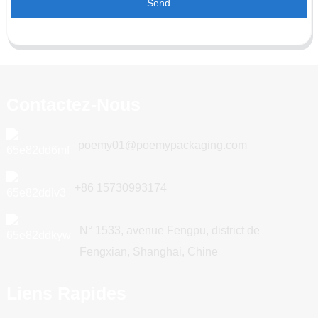
Send
Contactez-Nous
poemy01@poemypackaging.com
+86 15730993174
N° 1533, avenue Fengpu, district de
Fengxian, Shanghai, Chine
Liens Rapides