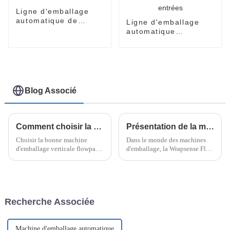
Ligne d'emballage
automatique de
Ligne d'emballage
nouilles en sachets
automatique
individuelle de
nouilles instantanées
avec accumulateurs à
trois entrées
Blog Associé
Comment choisir la machine d'emballage verticale flowpack adaptée à vos besoins ?
Présentation de la meilleure machine d'emballage Wrapsense Flow : en quoi elle se distingue de ses concurrents
Choisir la bonne machine
Dans le monde des machines
d'emballage verticale flowpack
d'emballage, la Wrapsense Flow
est essentiel pour garantir
Wrapper s'est véritablement
l'efficacité et la fiabilité de
imposée comme une référence
votre emballage, surtout dans
– elle a révolutionné le secteur.
un secteur aussi dynamique.
Tous les acteurs du marché l'ont
adoptée.
Recherche Associée
Machine d'emballage automatique