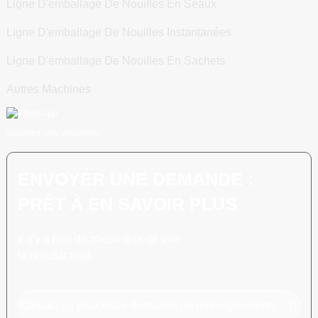
Ligne D'emballage De Nouilles En Seaux
Ligne D'emballage De Nouilles Instantanées
Ligne D'emballage De Nouilles En Sachets
Autres Machines
Scannez vers WhatsApp
ENVOYER UNE DEMANDE :
PRÊT À EN SAVOIR PLUS
Il n'y a rien de mieux que de voir
le résultat final.
Cliquez ici pour toute demande de renseignements