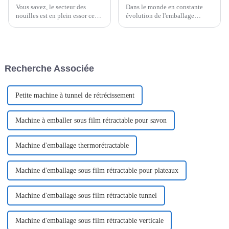
Vous savez, le secteur des
Dans le monde en constante
nouilles est en plein essor ces
évolution de l'emballage
derniers temps. C'est même
alimentaire, rester efficace et
assez incroyable : les
maintenir la qualité sont
prévisions suggèrent que le
absolument cruciaux, surtout
marché mondial des nouilles
dans le secteur des nouilles
instantanées pourrait
instantanées.
Recherche Associée
atteindre…
Petite machine à tunnel de rétrécissement
Machine à emballer sous film rétractable pour savon
Machine d'emballage thermorétractable
Machine d'emballage sous film rétractable pour plateaux
Machine d'emballage sous film rétractable tunnel
Machine d'emballage sous film rétractable verticale