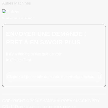
Autres Machines
Scannez vers WhatsApp
ENVOYER UNE DEMANDE :
PRÊT À EN SAVOIR PLUS
Il n'y a rien de mieux que de voir
le résultat final.
Cliquez ici pour toute demande de renseignements
COPYRIGHT © 2024 SHANGHAI POEMY MACHINERY
CO., LTD.
PLAN DU SITE
BLOG DE PREMIER PLAN